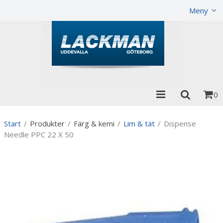
Visa varukorgen
Till kassan
Meny
0
Start
/
Produkter
/
Färg & kemi
/
Lim & tät
/
Dispense
Needle PPC 22 X 50