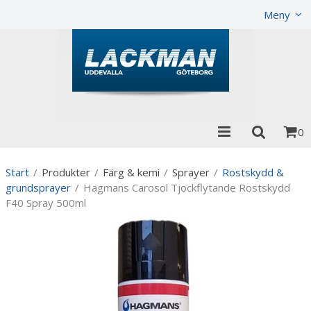
Visa varukorgen
Till kassan
Meny
0
Start
/
Produkter
/
Färg & kemi
/
Sprayer
/
Rostskydd &
grundsprayer
/
Hagmans Carosol Tjockflytande Rostskydd
F40 Spray 500ml