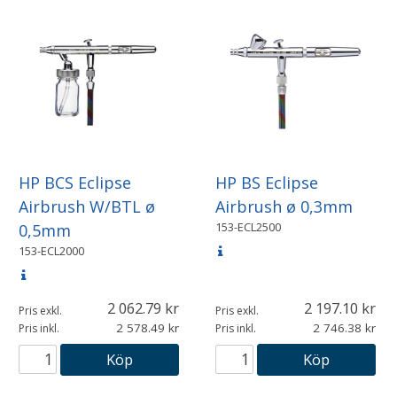
HP BCS Eclipse
HP BS Eclipse
Airbrush W/BTL ø
Airbrush ø 0,3mm
153-ECL2500
0,5mm
153-ECL2000
2 062.79
2 197.10
Pris exkl.
Pris exkl.
2 578.49
2 746.38
Pris inkl.
Pris inkl.
Köp
Köp