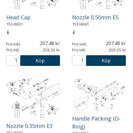
Head Cap
Nozzle 0.50mm E5
153-I6031
153-I6041
207.48
207.48
Pris exkl.
Pris exkl.
259.35
259.35
Pris inkl.
Pris inkl.
Köp
Köp
Handle Packing (O-
Nozzle 0.35mm E3
Ring)
153-I6042