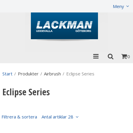
Visa varukorgen
Till kassan
Meny
0
Start
/
Produkter
/
Airbrush
/
Eclipse Series
Eclipse Series
Filtrera & sortera
Antal artiklar 28