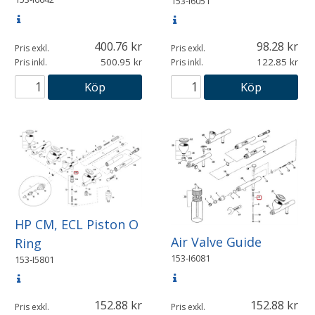
153-I6051
400.76
98.28
Pris exkl.
Pris exkl.
500.95
122.85
Pris inkl.
Pris inkl.
Köp
Köp
HP CM, ECL Piston O
Air Valve Guide
Ring
153-I6081
153-I5801
152.88
152.88
Pris exkl.
Pris exkl.