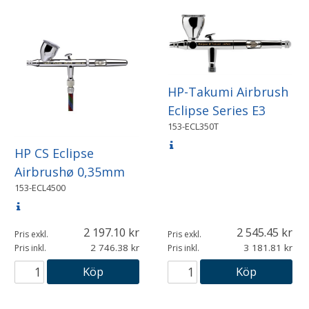
HP-Takumi Airbrush
Eclipse Series E3
153-ECL350T
HP CS Eclipse
Airbrushø 0,35mm
153-ECL4500
2 197.10
2 545.45
Pris exkl.
Pris exkl.
2 746.38
3 181.81
Pris inkl.
Pris inkl.
Köp
Köp