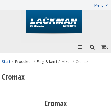
Visa varukorgen
Till kassan
Meny
0
Start
/
Produkter
/
Färg & kemi
/
Mixer
/
Cromax
Cromax
Cromax