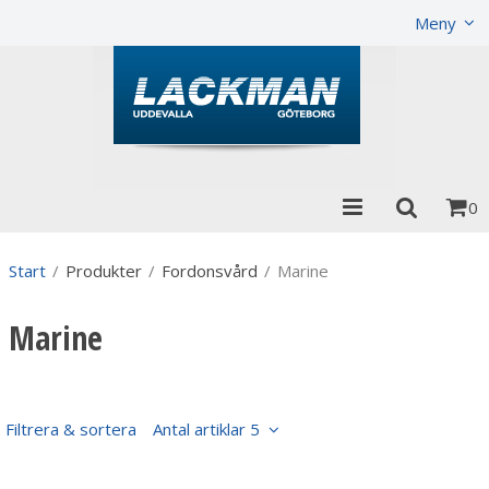
Visa varukorgen
Till kassan
Meny
0
Start
/
Produkter
/
Fordonsvård
/
Marine
Marine
Filtrera & sortera
Antal artiklar 5