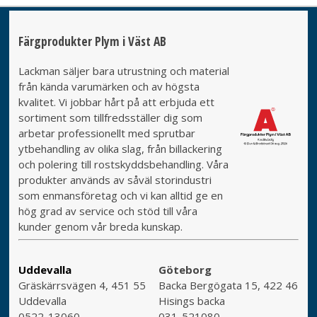
Färgprodukter Plym i Väst AB
Lackman säljer bara utrustning och material
från kända varumärken och av högsta
kvalitet. Vi jobbar hårt på att erbjuda ett
sortiment som tillfredsställer dig som
arbetar professionellt med sprutbar
ytbehandling av olika slag, från billackering
och polering till rostskyddsbehandling. Våra
produkter används av såväl storindustri
som enmansföretag och vi kan alltid ge en
hög grad av service och stöd till våra
kunder genom vår breda kunskap.
Uddevalla
Göteborg
Gräskärrsvägen 4, 451 55
Backa Bergögata 15, 422 46
Uddevalla
Hisings backa
0522-13060
031-521080