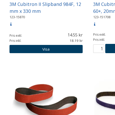
3M Cubitron II Slipband 984F, 12
3M Cubitr
mm x 330 mm
60+, 20m
123-15870
123-151708
14.55
Pris exkl.
Pris exkl.
Pris inkl.
18.19
Pris inkl.
Visa