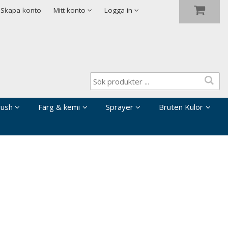
Visa varukorgen
Till kassan
Skapa konto
Mitt konto
Logga in
rush
Färg & kemi
Sprayer
Bruten Kulör