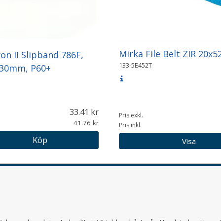
Mirka File Belt ZIR 20
on II Slipband 786F,
133-5E452T
30mm, P60+
33.41
Pris exkl.
41.76
Pris inkl.
Köp
Visa