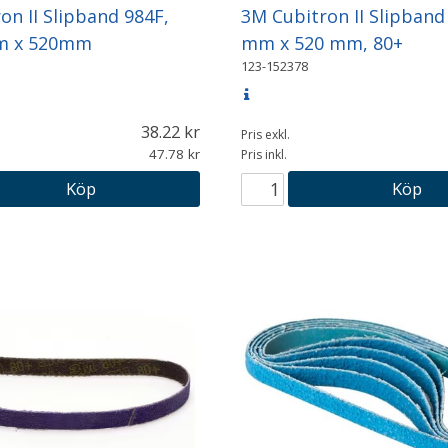
on II Slipband 984F,
3M Cubitron II Slipband
m x 520mm
mm x 520 mm, 80+
123-152378
38.22
Pris exkl.
47.78
Pris inkl.
Köp
Köp