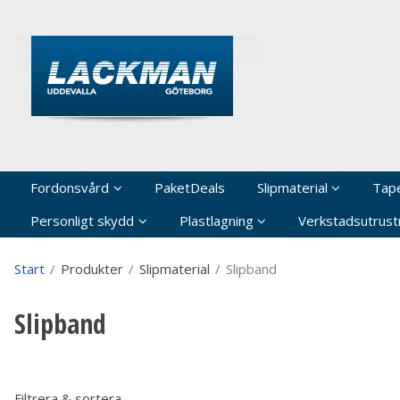
P
Fordonsvård
PaketDeals
Slipmaterial
Tap
Personligt skydd
Plastlagning
Verkstadsutrustn
Start
/
Produkter
/
Slipmaterial
/
Slipband
Slipband
Filtrera & sortera