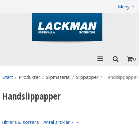
Visa varukorgen
Till kassan
Meny
0
Start
/
Produkter
/
Slipmaterial
/
Slippapper
/
Handslippapper
Handslippapper
Filtrera & sortera
Antal artiklar 7