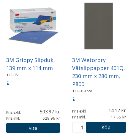
3M Grippy Slipduk,
3M Wetordry
139 mm x 114 mm
Våtslippapper 401Q,
123-351
230 mm x 280 mm,
P800
123-01972A
14.12
503.97
Pris exkl.
Pris exkl.
17.65
Pris inkl.
629.96
Pris inkl.
Köp
Visa