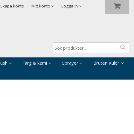
Visa varukorgen
Till kassan
Skapa konto
Mitt konto
Logga in
rush
Färg & kemi
Sprayer
Bruten Kulör