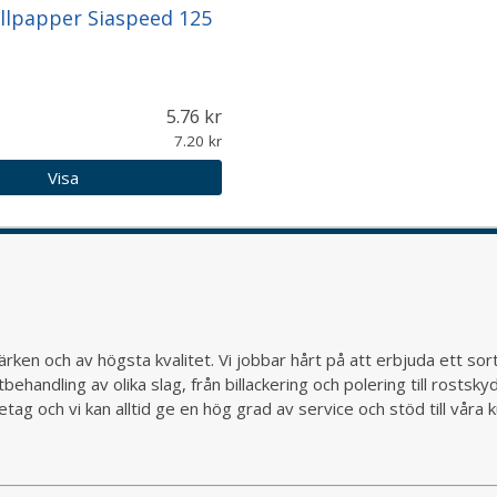
llpapper Siaspeed 125
5.76
7.20
Visa
rken och av högsta kvalitet. Vi jobbar hårt på att erbjuda ett so
behandling av olika slag, från billackering och polering till rostsk
ag och vi kan alltid ge en hög grad av service och stöd till vår