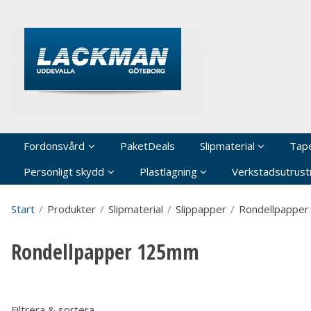
P
Fordonsvård
PaketDeals
Slipmaterial
Tap
Personligt skydd
Plastlagning
Verkstadsutrustn
Start
/
Produkter
/
Slipmaterial
/
Slippapper
/
Rondellpapper
Rondellpapper 125mm
Filtrera & sortera