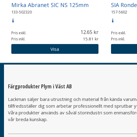
Mirka Abranet SIC NS 125mm
SIA Ronde
133-502320
157-5602
12.65
Pris exkl.
Pris exkl.
15.81
Pris inkl.
Pris inkl.
Visa
Färgprodukter Plym i Väst AB
Lackman säljer bara utrustning och material från kända varumä
tillfredsställer dig som arbetar professionellt med sprutbar yt
Våra produkter används av såväl storindustri som enmansföret
vår breda kunskap.