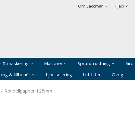
rodukten har lagts i din varukorg
Villkor
Integritetspolicy
Om Lackman
Hjälp
Logga in
Användarnamn
*
Lösenord
*
Kom ihåg mig
e & maskering
Maskiner
Sprututrustning
Airb
Glömt ditt lösenord?
ing & tillbehör
Ljudisolering
Luftfilter
Övrigt
Skapa nytt konto
/
Rondellpapper 125mm