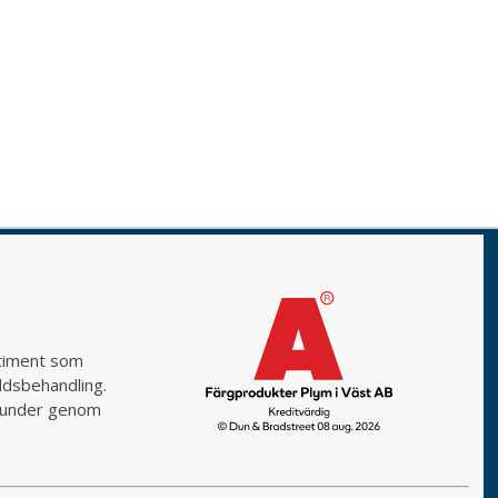
rtiment som
yddsbehandling.
a kunder genom