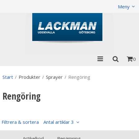
Visa varukorgen
Till kassan
Meny
0
Start
/
Produkter
/
Sprayer
/
Rengöring
Rengöring
Filtrera & sortera
Antal artiklar 3
Artikelkod
Benämning