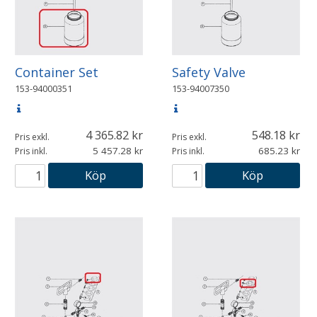
Container Set
Safety Valve
153-94000351
153-94007350
4 365.82
548.18
Pris exkl.
Pris exkl.
5 457.28
685.23
Pris inkl.
Pris inkl.
Köp
Köp