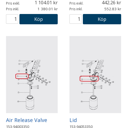
1 104.01
442.26
Pris exkl.
Pris exkl.
1 380.01
552.83
Pris inkl.
Pris inkl.
Köp
Köp
Air Release Valve
Lid
153-94003350
153-94053350