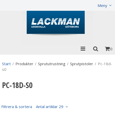
Visa varukorgen
Till kassan
Meny
0
Start
/
Produkter
/
Sprututrustning
/
Sprutpistoler
/
Pc-18d-
s0
PC-18D-S0
Filtrera & sortera
Antal artiklar 29