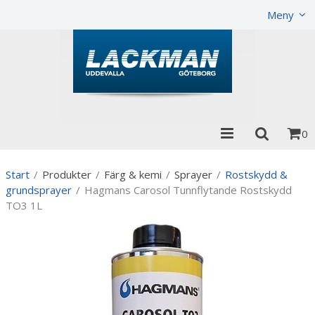
Visa varukorgen
Till kassan
Meny
0
Start
/
Produkter
/
Färg & kemi
/
Sprayer
/
Rostskydd &
grundsprayer
/
Hagmans Carosol Tunnflytande Rostskydd
TO3 1L