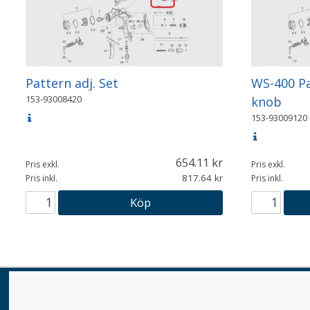
Pattern adj. Set
WS-400 P
153-93008420
knob
153-93009120
654.11
Pris exkl.
Pris exkl.
817.64
Pris inkl.
Pris inkl.
Köp