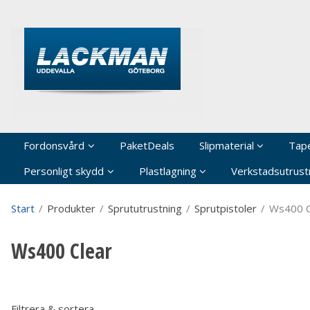
P
Fordonsvård
PaketDeals
Slipmaterial
Tap
Personligt skydd
Plastlagning
Verkstadsutrustn
Start
/
Produkter
/
Sprututrustning
/
Sprutpistoler
/
Ws400 C
Ws400 Clear
Filtrera & sortera