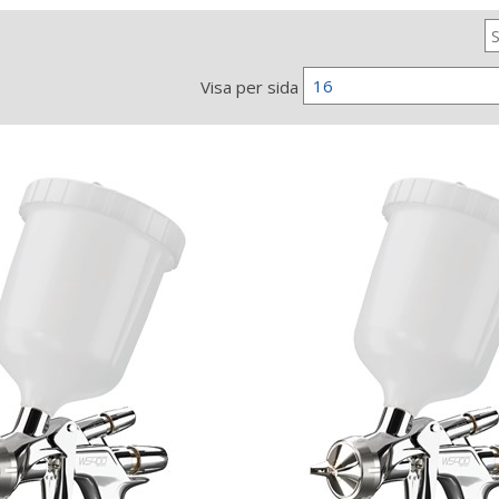
16
Visa per sida