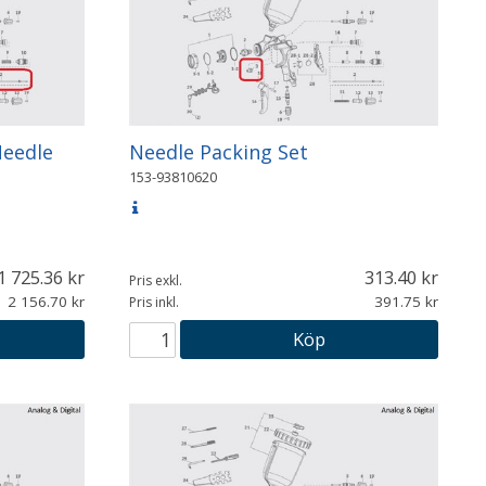
Needle
Needle Packing Set
153-93810620
1 725.36
313.40
Pris exkl.
2 156.70
391.75
Pris inkl.
Köp