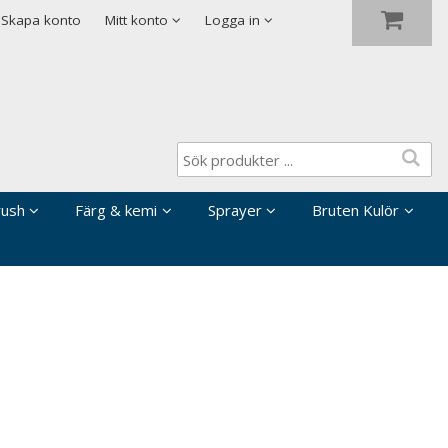
Visa varukorgen
Till kassan
Skapa konto
Mitt konto
Logga in
rush
Färg & kemi
Sprayer
Bruten Kulör