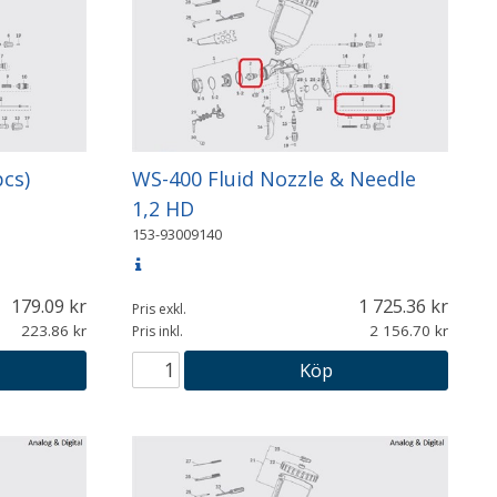
pcs)
WS-400 Fluid Nozzle & Needle
1,2 HD
153-93009140
179.09
1 725.36
Pris exkl.
223.86
2 156.70
Pris inkl.
Köp