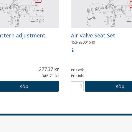
attern adjustment
Air Valve Seat Set
153-93001640
277.37
Pris exkl.
346.71
Pris inkl.
Köp
Köp