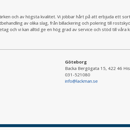
rken och av högsta kvalitet. Vi jobbar hårt på att erbjuda ett so
behandling av olika slag, från billackering och polering till rostsk
ag och vi kan alltid ge en hög grad av service och stöd till vår
Göteborg
Backa Bergögata 15, 422 46 His
031-521080
info@lackman.se