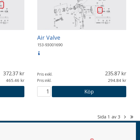
Air Valve
153-93001690
372.37
235.87
Pris exkl.
465.46
294.84
Pris inkl.
Köp
Sida
1
av
3