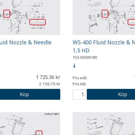
uid Nozzle & Needle
WS-400 Fluid Nozzle & 
1,5 HD
153-93009180
1 725.36
Pris exkl.
2 156.70
Pris inkl.
Köp
Köp