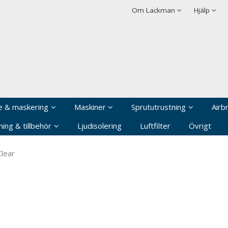
rodukten har lagts i din varukorg
Villkor
Integritetspolicy
Om Lackman
Hjälp
Logga in
Användarnamn
*
Lösenord
*
Kom ihåg mig
e & maskering
Maskiner
Sprututrustning
Airb
Glömt ditt lösenord?
ing & tillbehör
Ljudisolering
Luftfilter
Övrigt
Skapa nytt konto
lear