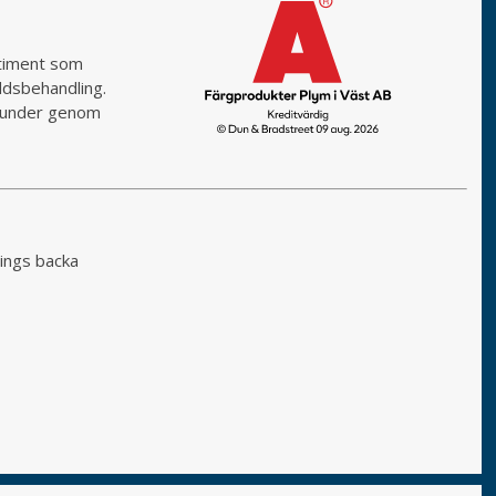
rtiment som
yddsbehandling.
a kunder genom
ings backa