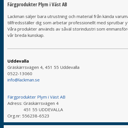
Färgprodukter Plym i Väst AB
Lackman säljer bara utrustning och material från kända varumä
tillfredsställer dig som arbetar professionellt med sprutbar yt
Våra produkter används av såväl storindustri som enmansföret
vår breda kunskap.
Uddevalla
Gräskärrsvägen 4, 451 55 Uddevalla
0522-13060
info@lackman.se
Färgprodukter Plym i Väst AB
Adress:
Gräskärrsvägen 4
451 55 UDDEVALLA
Org.nr:
556238-6523