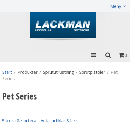
Visa varukorgen
Till kassan
Meny
0
Start
/
Produkter
/
Sprututrustning
/
Sprutpistoler
/
Pet
Series
Pet Series
Filtrera & sortera
Antal artiklar 84