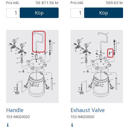
56 811.56
569.63
Pris inkl.
Pris inkl.
Köp
Köp
Handle
Exhaust Valve
153-94020020
153-94020030