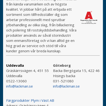
från kända varumärken och av högsta
kvalitet. Vi jobbar hårt på att erbjuda ett
sortiment som tillfredsställer dig som
arbetar professionellt med sprutbar
ytbehandling av olika slag, från billackering
och polering till rostskyddsbehandling. Våra
produkter används av såväl storindustri
som enmansföretag och vi kan alltid ge en
hög grad av service och stöd till våra
kunder genom vår breda kunskap.
Uddevalla
Göteborg
Gräskärrsvägen 4, 451 55
Backa Bergögata 15, 422 46
Uddevalla
Hisings backa
0522-13060
031-521080
info@lackman.se
info@lackman.se
Färgprodukter Plym i Väst AB
Adress:
Gräskärrsvägen 4