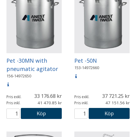
Pet -30MN with
Pet -50N
153-14972660
pneumatic agitator
156-14972650
33 176.68
37 721.25
Pris exkl.
Pris exkl.
41 470.85
47 151.56
Pris inkl.
Pris inkl.
Köp
Köp