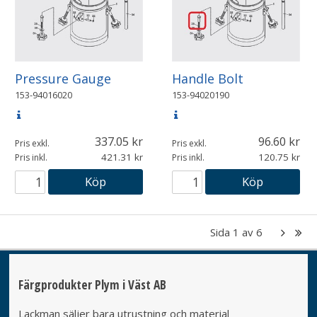
Pressure Gauge
Handle Bolt
153-94016020
153-94020190
337.05
96.60
Pris exkl.
Pris exkl.
421.31
120.75
Pris inkl.
Pris inkl.
Köp
Köp
Sida
1
av
6
Färgprodukter Plym i Väst AB
Lackman säljer bara utrustning och material