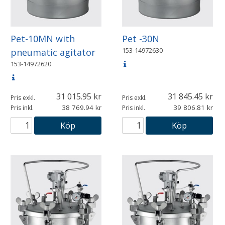
Pet-10MN with
Pet -30N
153-14972630
pneumatic agitator
153-14972620
31 015.95
31 845.45
Pris exkl.
Pris exkl.
38 769.94
39 806.81
Pris inkl.
Pris inkl.
Köp
Köp