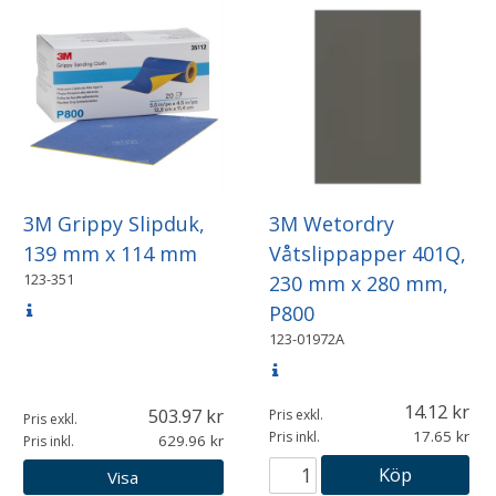
3M Grippy Slipduk,
3M Wetordry
139 mm x 114 mm
Våtslippapper 401Q,
123-351
230 mm x 280 mm,
P800
123-01972A
14.12
503.97
Pris exkl.
Pris exkl.
17.65
Pris inkl.
629.96
Pris inkl.
Köp
Visa