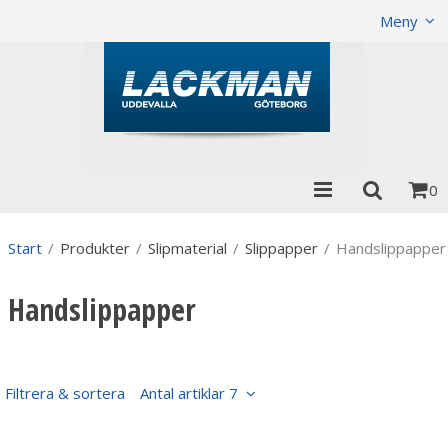
Visa varukorgen
Till kassan
Meny
0
Start
/
Produkter
/
Slipmaterial
/
Slippapper
/
Handslippapper
Handslippapper
Filtrera & sortera
Antal artiklar 7