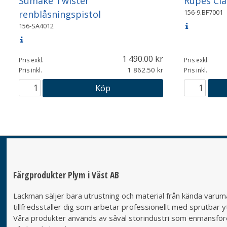
Sumake Twister
Rupes Cla
156-9.BF7001
renblåsningspistol
156-SA4012
1 490.00
Pris exkl.
Pris exkl.
1 862.50
Pris inkl.
Pris inkl.
Köp
Färgprodukter Plym i Väst AB
Lackman säljer bara utrustning och material från kända varumä
tillfredsställer dig som arbetar professionellt med sprutbar yt
Våra produkter används av såväl storindustri som enmansföret