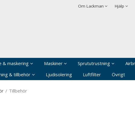
rodukten har lagts i din varukorg
Villkor
Integritetspolicy
Om Lackman
Hjälp
Logga in
Användarnamn
*
Lösenord
*
Kom ihåg mig
e & maskering
Maskiner
Sprututrustning
Airb
Glömt ditt lösenord?
ing & tillbehör
Ljudisolering
Luftfilter
Övrigt
Skapa nytt konto
ör
/
Tillbehör