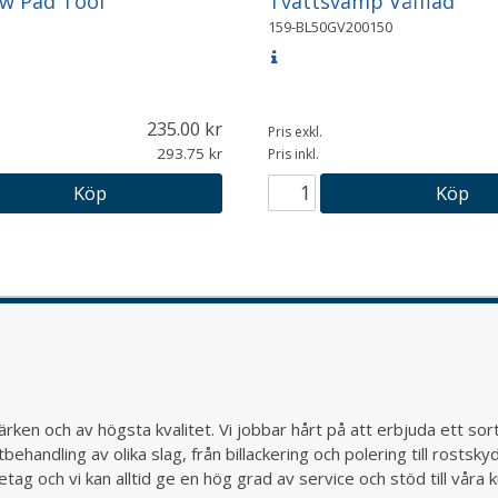
w Pad Tool
Tvättsvamp Våfflad
159-BL50GV200150
235.00
Pris exkl.
293.75
Pris inkl.
Köp
Köp
rken och av högsta kvalitet. Vi jobbar hårt på att erbjuda ett so
behandling av olika slag, från billackering och polering till rostsk
ag och vi kan alltid ge en hög grad av service och stöd till vår