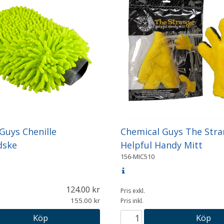
Guys Chenille
Chemical Guys The Stra
dske
Helpful Handy Mitt
156-MIC510
124.00
Pris exkl.
155.00
Pris inkl.
Köp
Köp