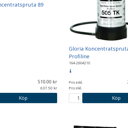
ncentratspruta 89
Gloria Koncentratsprut
Profiline
164-2604210
510.00
Pris exkl.
637.50
Pris inkl.
Köp
Köp