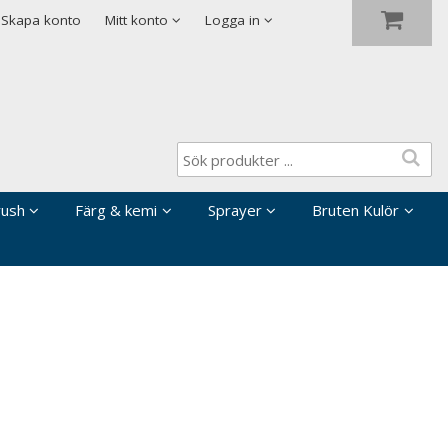
Visa varukorgen
Till kassan
Skapa konto
Mitt konto
Logga in
rush
Färg & kemi
Sprayer
Bruten Kulör