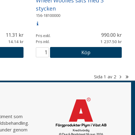
Wheel Woolies sats med 3
stycken
156-18100000
11.31
990.00
Pris exkl.
14.14
1 237.50
Pris inkl.
Köp
Sida
1
av
2
rtiment som
yddsbehandling.
a kunder genom