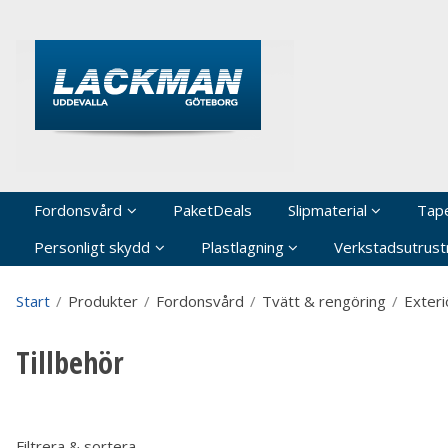
P
Fordonsvård
PaketDeals
Slipmaterial
Tap
Personligt skydd
Plastlagning
Verkstadsutrustn
Start
/
Produkter
/
Fordonsvård
/
Tvätt & rengöring
/
Exteri
Tillbehör
Filtrera & sortera