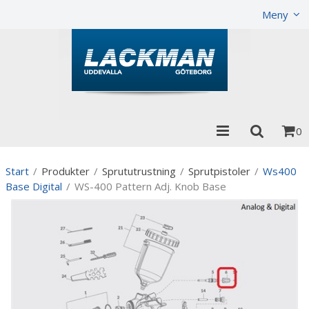
Visa varukorgen
Till kassan
Meny
0
Start
/
Produkter
/
Sprututrustning
/
Sprutpistoler
/
Ws400
Base Digital
/
WS-400 Pattern Adj. Knob Base