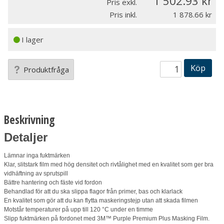
1 502.93
Pris exkl.
Pris inkl.
1 878.66
I lager
Köp
Produktfråga
Beskrivning
Detaljer
Lämnar inga fuktmärken
Klar, slitstark film med hög densitet och rivtålighet med en kvalitet som ger bra
vidhäftning av sprutspill
Bättre hantering och fäste vid fordon
Behandlad för att du ska slippa flagor från primer, bas och klarlack
En kvalitet som gör att du kan flytta maskeringstejp utan att skada filmen
Motstår temperaturer på upp till 120 °C under en timme
Slipp fuktmärken på fordonet med 3M™ Purple Premium Plus Masking Film.