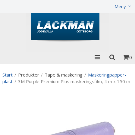
Visa varukorgen
Till kassan
Meny
0
Start
/
Produkter
/
Tape & maskering
/
Maskeringpapper-
plast
/
3M Purple Premium Plus maskeringsfilm, 4 m x 150 m