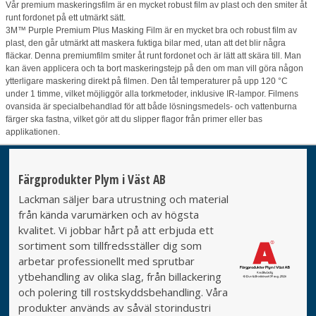
Vår premium maskeringsfilm är en mycket robust film av plast och den smiter åt
runt fordonet på ett utmärkt sätt.
3M™ Purple Premium Plus Masking Film är en mycket bra och robust film av
plast, den går utmärkt att maskera fuktiga bilar med, utan att det blir några
fläckar. Denna premiumfilm smiter åt runt fordonet och är lätt att skära till. Man
kan även applicera och ta bort maskeringstejp på den om man vill göra någon
ytterligare maskering direkt på filmen. Den tål temperaturer på upp 120 °C
under 1 timme, vilket möjliggör alla torkmetoder, inklusive IR-lampor. Filmens
ovansida är specialbehandlad för att både lösningsmedels- och vattenburna
färger ska fastna, vilket gör att du slipper flagor från primer eller bas
applikationen.
Färgprodukter Plym i Väst AB
Lackman säljer bara utrustning och material
från kända varumärken och av högsta
kvalitet. Vi jobbar hårt på att erbjuda ett
sortiment som tillfredsställer dig som
arbetar professionellt med sprutbar
ytbehandling av olika slag, från billackering
och polering till rostskyddsbehandling. Våra
produkter används av såväl storindustri