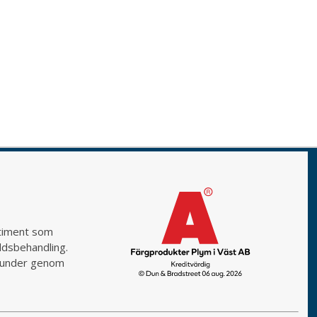
rtiment som
yddsbehandling.
a kunder genom