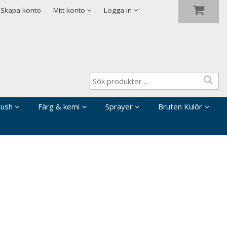
Visa varukorgen
Till kassan
Skapa konto
Mitt konto
Logga in
rush
Färg & kemi
Sprayer
Bruten Kulör