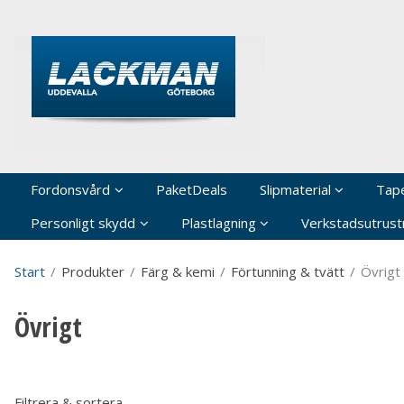
P
Fordonsvård
PaketDeals
Slipmaterial
Tap
Personligt skydd
Plastlagning
Verkstadsutrustn
Start
/
Produkter
/
Färg & kemi
/
Förtunning & tvätt
/
Övrigt
Övrigt
Filtrera & sortera