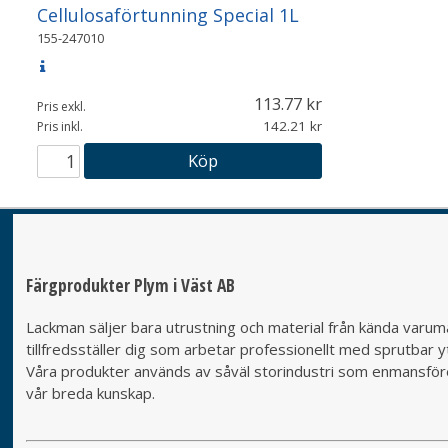
Cellulosaförtunning Special 1L
155-247010
113.77
Pris exkl.
142.21
Pris inkl.
Köp
Färgprodukter Plym i Väst AB
Lackman säljer bara utrustning och material från kända varumä
tillfredsställer dig som arbetar professionellt med sprutbar yt
Våra produkter används av såväl storindustri som enmansföret
vår breda kunskap.