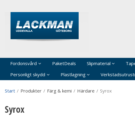
P
Fordonsvård
PaketDeals
Slipmaterial
Tap
Personligt skydd
Plastlagning
Verkstadsutrustn
Start
/
Produkter
/
Färg & kemi
/
Härdare
/
Syrox
Syrox