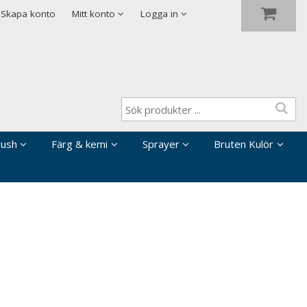
Visa varukorgen
Till kassan
Skapa konto
Mitt konto
Logga in
rush
Färg & kemi
Sprayer
Bruten Kulör