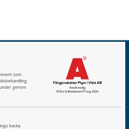
rtiment som
yddsbehandling.
a kunder genom
ings backa