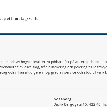
a upp ett företagskonto.
rken och av högsta kvalitet. Vi jobbar hårt på att erbjuda ett so
behandling av olika slag, från billackering och polering till rostsk
ag och vi kan alltid ge en hög grad av service och stöd till vår
Göteborg
Backa Bergögata 15, 422 46 His