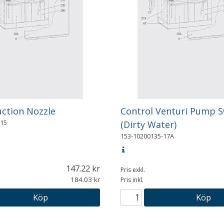
ction Nozzle
Control Venturi Pump S
-15
(Dirty Water)
153-10200135-17A
147.22
Pris exkl.
184.03
Pris inkl.
Köp
Köp