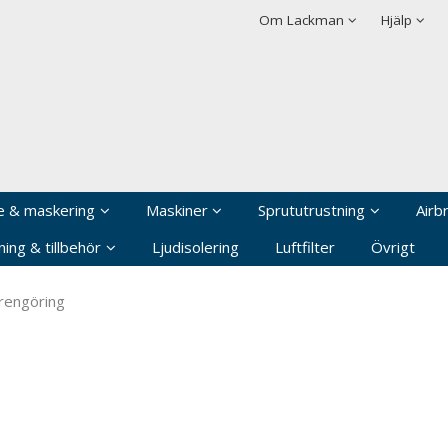
rodukten har lagts i din varukorg
Villkor
Integritetspolicy
Om Lackman
Hjälp
Logga in
Användarnamn
*
Lösenord
*
Kom ihåg mig
e & maskering
Maskiner
Sprututrustning
Airb
Glömt ditt lösenord?
ing & tillbehör
Ljudisolering
Luftfilter
Övrigt
Skapa nytt konto
rengöring