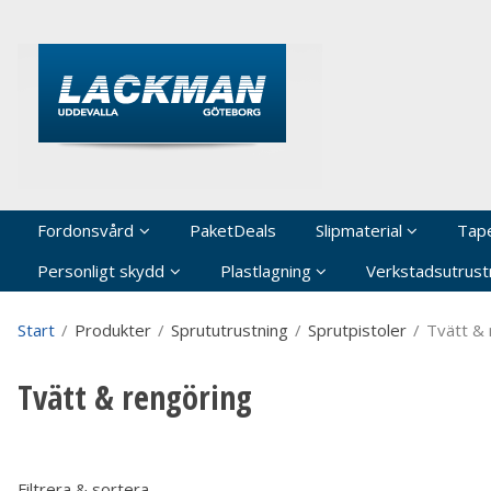
P
Fordonsvård
PaketDeals
Slipmaterial
Tap
Personligt skydd
Plastlagning
Verkstadsutrustn
Start
/
Produkter
/
Sprututrustning
/
Sprutpistoler
/
Tvätt & 
Tvätt & rengöring
Filtrera & sortera