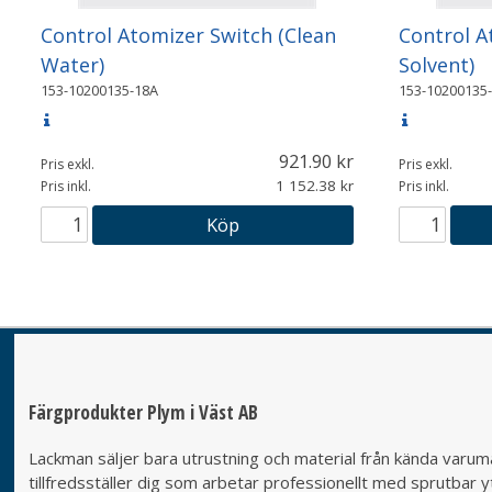
Control Atomizer Switch (Clean
Control A
Water)
Solvent)
153-10200135-18A
153-10200135
921.90
Pris exkl.
Pris exkl.
1 152.38
Pris inkl.
Pris inkl.
Köp
Färgprodukter Plym i Väst AB
Lackman säljer bara utrustning och material från kända varumä
tillfredsställer dig som arbetar professionellt med sprutbar yt