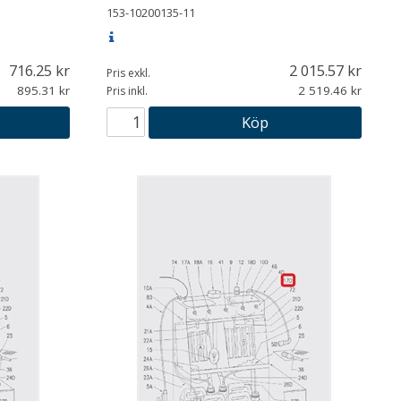
153-10200135-11
716.25
2 015.57
Pris exkl.
895.31
2 519.46
Pris inkl.
Köp