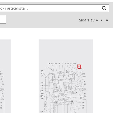
Sida
1
av
4