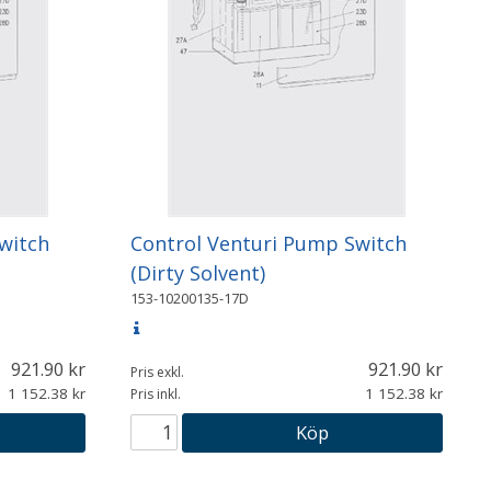
witch
Control Venturi Pump Switch
(Dirty Solvent)
153-10200135-17D
921.90
921.90
Pris exkl.
1 152.38
1 152.38
Pris inkl.
Köp