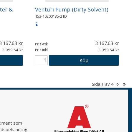
ter &
Venturi Pump (Dirty Solvent)
153-10200135-21D
3 167.63
3 167.63
Pris exkl.
3 959.54
3 959.54
Pris inkl.
Köp
Sida
1
av
4
rtiment som
yddsbehandling.