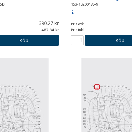
-5D
153-10200135-9
390.27
Pris exkl.
487.84
Pris inkl.
Köp
Köp