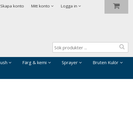
Visa varukorgen
Till kassan
Skapa konto
Mitt konto
Logga in
rush
Färg & kemi
Sprayer
Bruten Kulör