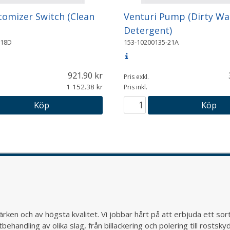
tomizer Switch (Clean
Venturi Pump (Dirty Wa
Detergent)
-18D
153-10200135-21A
921.90
Pris exkl.
1 152.38
Pris inkl.
Köp
Köp
rken och av högsta kvalitet. Vi jobbar hårt på att erbjuda ett so
behandling av olika slag, från billackering och polering till rostsk