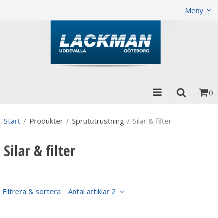
Visa varukorgen
Till kassan
Meny
0
Start
/
Produkter
/
Sprututrustning
/
Silar & filter
Silar & filter
Filtrera & sortera
Antal artiklar 2