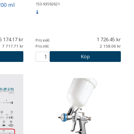
153-93592621
200 ml
6 174.17
1 726.45
Pris exkl.
7 717.71
2 158.06
Pris inkl.
Köp