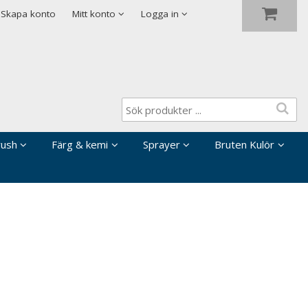
Visa varukorgen
Till kassan
Skapa konto
Mitt konto
Logga in
rush
Färg & kemi
Sprayer
Bruten Kulör