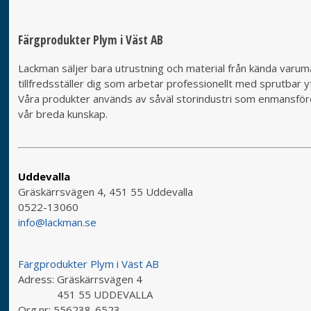
Färgprodukter Plym i Väst AB
Lackman säljer bara utrustning och material från kända varumä
tillfredsställer dig som arbetar professionellt med sprutbar yt
Våra produkter används av såväl storindustri som enmansföret
vår breda kunskap.
Uddevalla
Gräskärrsvägen 4, 451 55 Uddevalla
0522-13060
info@lackman.se
Färgprodukter Plym i Väst AB
Adress:
Gräskärrsvägen 4
451 55 UDDEVALLA
Org.nr:
556238-6523