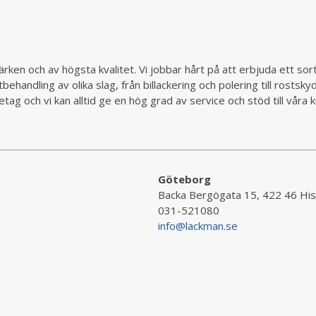
rken och av högsta kvalitet. Vi jobbar hårt på att erbjuda ett so
behandling av olika slag, från billackering och polering till rostsk
ag och vi kan alltid ge en hög grad av service och stöd till vår
Göteborg
Backa Bergögata 15, 422 46 His
031-521080
info@lackman.se