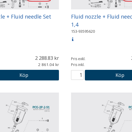
le + Fluid needle Set
Fluid nozzle + Fluid nee
1,4
153-93595620
2 288.83
Pris exkl.
2 861.04
Pris inkl.
Köp
Köp