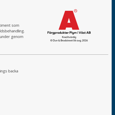
rtiment som
yddsbehandling.
a kunder genom
ings backa