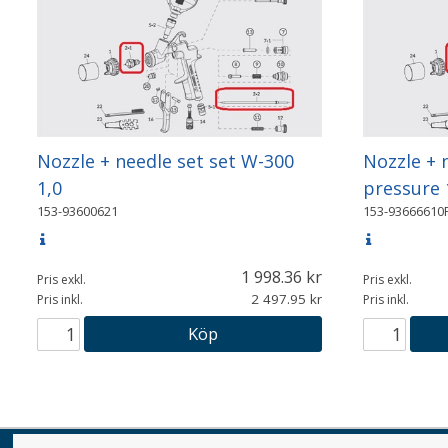
Nozzle + needle set set W-300
Nozzle + 
1,0
pressure 
153-93600621
153-93666610
1 998.36
Pris exkl.
Pris exkl.
2 497.95
Pris inkl.
Pris inkl.
Köp