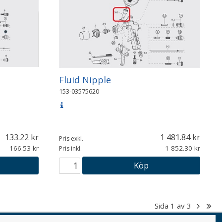
Fluid Nipple
153-03575620
133.22
1 481.84
Pris exkl.
166.53
1 852.30
Pris inkl.
Köp
Sida
1
av
3