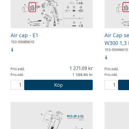
Air cap - E1
Air Cap s
153-93689610
W300 1,3
153-93696610
1 271.09
Pris exkl.
Pris exkl.
1 588.86
Pris inkl.
Pris inkl.
Köp