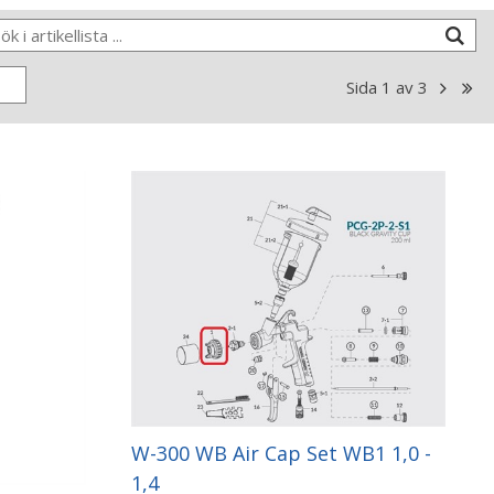
Sida
1
av
3
W-300 WB Air Cap Set WB1 1,0 -
1,4