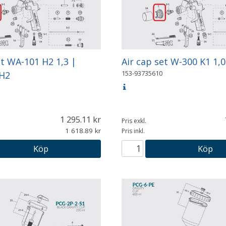
et WA-101 H2 1,3 |
Air cap set W-300 K1 1,0
153-93735610
 H2
1 295.11
Pris exkl.
1 618.89
Pris inkl.
Köp
Köp