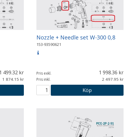
Nozzle + Needle set W-300 0,8
153-93590621
1 499.32
1 998.36
Pris exkl.
1 874.15
2 497.95
Pris inkl.
Köp