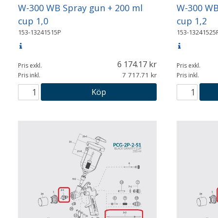
W-300 WB Spray gun + 200 ml
W-300 WB 
cup 1,0
cup 1,2
153-13241515P
153-13241525
6 174.17
Pris exkl.
Pris exkl.
7 717.71
Pris inkl.
Pris inkl.
Köp