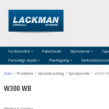
P
Fordonsvård
PaketDeals
Slipmaterial
Tap
Personligt skydd
Plastlagning
Verkstadsutrustn
Start
/
Produkter
/
Sprututrustning
/
Sprutpistoler
/
W300 
W300 WB
Filtrera & sortera