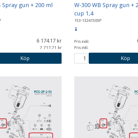
Spray gun + 200 ml
W-300 WB Spray gun + 
cup 1,4
P
153-13241505P
6 174.17
Pris exkl.
7 717.71
Pris inkl.
Köp
Köp