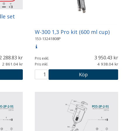
dle set
W-300 1,3 Pro kit (600 ml cup)
153-13241808P
2 288.83
3 950.43
Pris exkl.
2 861.04
4 938.04
Pris inkl.
Köp