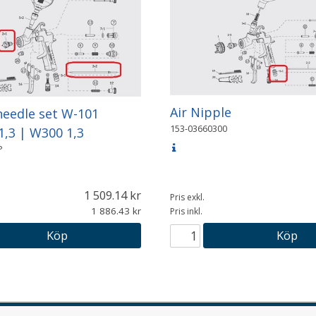
Air Nipple
needle set W-101
153-03660300
1,3 | W300 1,3
P
1 509.14
Pris exkl.
1 886.43
Pris inkl.
Köp
Köp