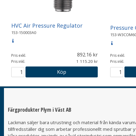
HVC Air Pressure Regulator
Pressure
153-150003A0
153-W3COM60
892.16
Pris exkl.
Pris exkl.
1 115.20
Pris inkl.
Pris inkl.
Köp
Färgprodukter Plym i Väst AB
Lackman säljer bara utrustning och material från kända varumä
tillfredsställer dig som arbetar professionellt med sprutbar yt
Våra produkter används av såväl storindustri som enmansföret