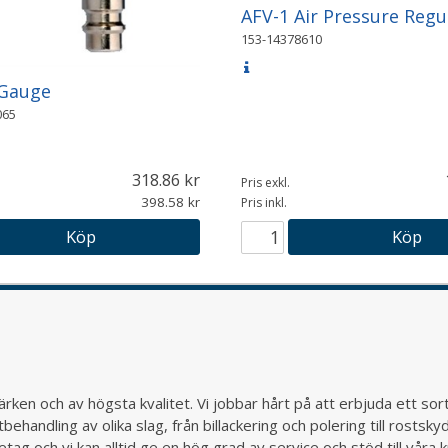
AFV-1 Air Pressure Regu
153-14378610
 Gauge
65
318.86
Pris exkl.
398.58
Pris inkl.
Köp
Köp
rken och av högsta kvalitet. Vi jobbar hårt på att erbjuda ett so
behandling av olika slag, från billackering och polering till rostsk
ag och vi kan alltid ge en hög grad av service och stöd till vår