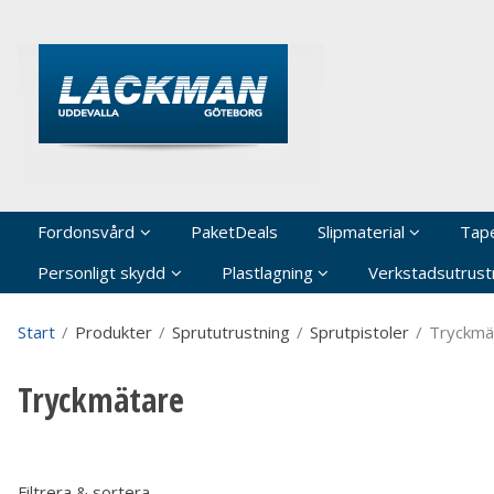
P
Fordonsvård
PaketDeals
Slipmaterial
Tap
Personligt skydd
Plastlagning
Verkstadsutrustn
Start
/
Produkter
/
Sprututrustning
/
Sprutpistoler
/
Tryckmä
Tryckmätare
Filtrera & sortera