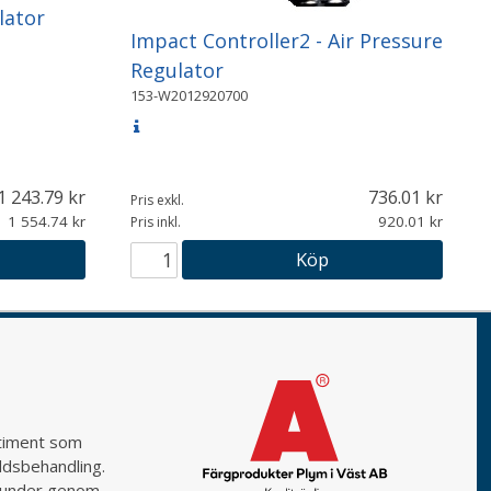
lator
Impact Controller2 - Air Pressure
Regulator
153-W2012920700
1 243.79
736.01
Pris exkl.
1 554.74
920.01
Pris inkl.
Köp
rtiment som
yddsbehandling.
a kunder genom