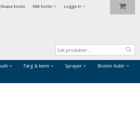
Visa varukorgen
Till kassan
Skapa konto
Mitt konto
Logga in
rush
Färg & kemi
Sprayer
Bruten Kulör