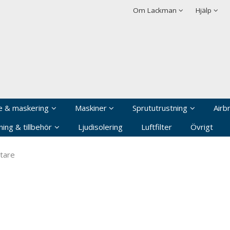
rodukten har lagts i din varukorg
Villkor
Integritetspolicy
Om Lackman
Hjälp
Logga in
Användarnamn
*
Lösenord
*
Kom ihåg mig
e & maskering
Maskiner
Sprututrustning
Airb
Glömt ditt lösenord?
ing & tillbehör
Ljudisolering
Luftfilter
Övrigt
Skapa nytt konto
tare