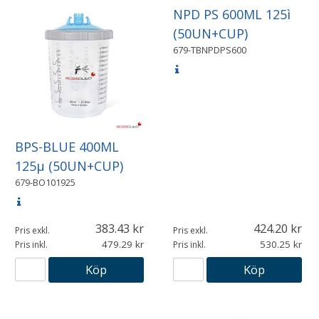
NPD PS 600ML 125ì
(50UN+CUP)
679-TBNPDPS600
BPS-BLUE 400ML
125µ (50UN+CUP)
679-BO101925
383.43
424.20
Pris exkl.
Pris exkl.
479.29
530.25
Pris inkl.
Pris inkl.
Köp
Köp