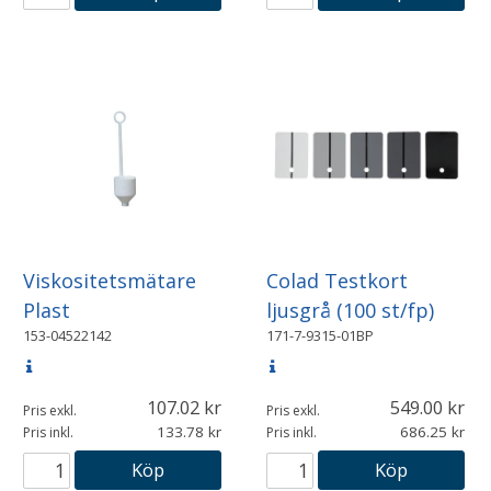
Viskositetsmätare
Colad Testkort
Plast
ljusgrå (100 st/fp)
153-04522142
171-7-9315-01BP
107.02
549.00
Pris exkl.
Pris exkl.
133.78
686.25
Pris inkl.
Pris inkl.
Köp
Köp