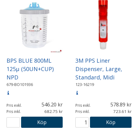
BPS BLUE 800ML
3M PPS Liner
125µ (50UN+CUP)
Dispenser, Large,
NPD
Standard, Midi
679-BO101936
123-16219
546.20
578.89
Pris exkl.
Pris exkl.
682.75
723.61
Pris inkl.
Pris inkl.
Köp
Köp