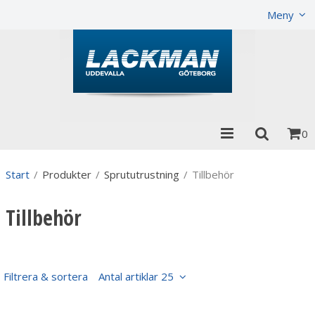
Visa varukorgen
Till kassan
Meny
0
Start
/
Produkter
/
Sprututrustning
/
Tillbehör
Tillbehör
Filtrera & sortera
Antal artiklar 25