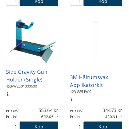
Köp
Köp
Side Gravity Gun
3M Hålrumsvax
Holder (Single)
Applikatorkit
153-W2501000600
123-8851WK
553.64
344.73
Pris exkl.
Pris exkl.
692.05
430.91
Pris inkl.
Pris inkl.
Köp
Köp