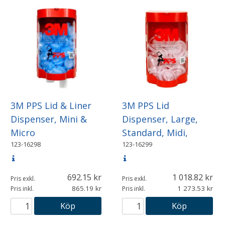
3M PPS Lid & Liner
3M PPS Lid
Dispenser, Mini &
Dispenser, Large,
Micro
Standard, Midi,
123-16298
123-16299
692.15
1 018.82
Pris exkl.
Pris exkl.
865.19
1 273.53
Pris inkl.
Pris inkl.
Köp
Köp