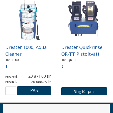
Drester 1000, Aqua
Drester Quickrinse
Cleaner
QR-TT Pistoltvätt
165-1000
165-QR-TT
20 871.00
Pris exkl.
26 088.75
Pris inkl.
Köp
Ring för pris