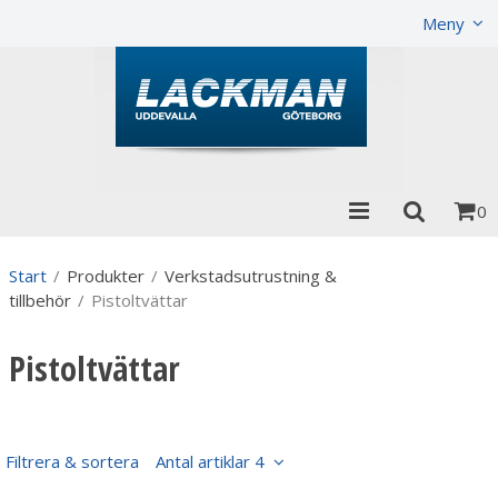
Visa varukorgen
Till kassan
Meny
0
Start
/
Produkter
/
Verkstadsutrustning &
tillbehör
/
Pistoltvättar
Pistoltvättar
Filtrera & sortera
Antal artiklar 4