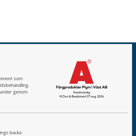
rtiment som
yddsbehandling.
a kunder genom
ings backa