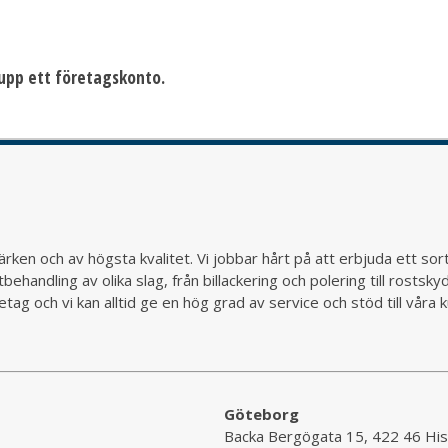
a upp ett företagskonto.
rken och av högsta kvalitet. Vi jobbar hårt på att erbjuda ett so
behandling av olika slag, från billackering och polering till rostsk
ag och vi kan alltid ge en hög grad av service och stöd till vår
Göteborg
Backa Bergögata 15, 422 46 His