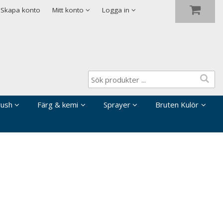
Visa varukorgen
Till kassan
Skapa konto
Mitt konto
Logga in
rush
Färg & kemi
Sprayer
Bruten Kulör