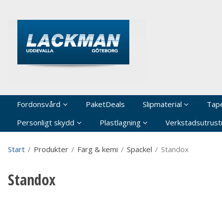
P
Fordonsvård
PaketDeals
Slipmaterial
Tap
Personligt skydd
Plastlagning
Verkstadsutrustn
Start
/
Produkter
/
Färg & kemi
/
Spackel
/
Standox
Standox