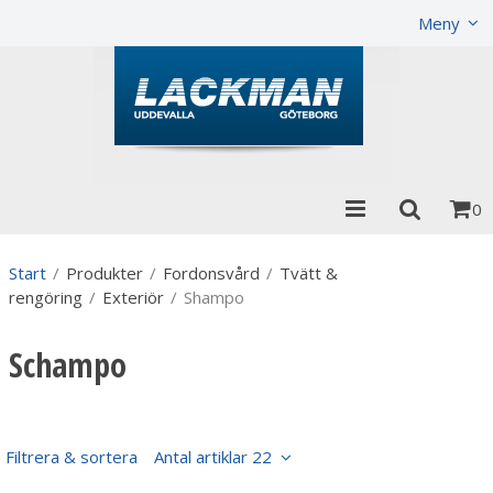
Visa varukorgen
Till kassan
Meny
0
Start
/
Produkter
/
Fordonsvård
/
Tvätt &
rengöring
/
Exteriör
/
Shampo
Schampo
Filtrera & sortera
Antal artiklar 22