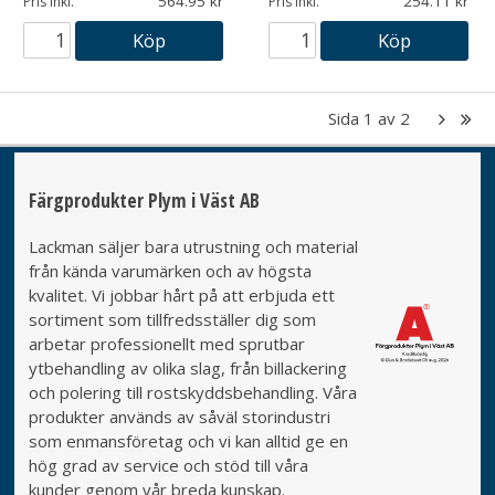
564.95
254.11
Pris inkl.
Pris inkl.
Köp
Köp
Sida
1
av
2
Färgprodukter Plym i Väst AB
Lackman säljer bara utrustning och material
från kända varumärken och av högsta
kvalitet. Vi jobbar hårt på att erbjuda ett
sortiment som tillfredsställer dig som
arbetar professionellt med sprutbar
ytbehandling av olika slag, från billackering
och polering till rostskyddsbehandling. Våra
produkter används av såväl storindustri
som enmansföretag och vi kan alltid ge en
hög grad av service och stöd till våra
kunder genom vår breda kunskap.