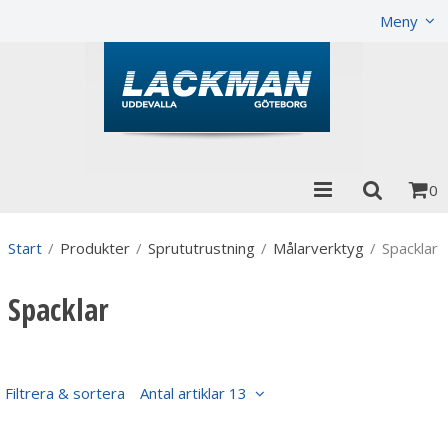
Visa varukorgen
Till kassan
Meny
0
Start
/
Produkter
/
Sprututrustning
/
Målarverktyg
/
Spacklar
Spacklar
Filtrera & sortera
Antal artiklar 13