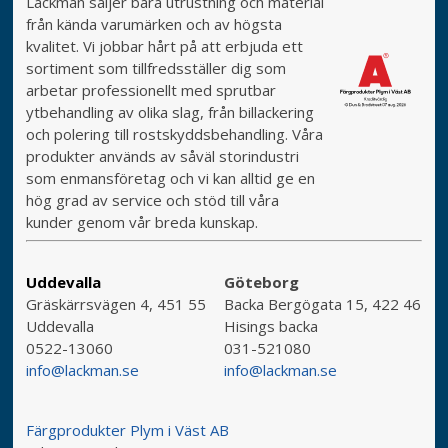
Lackman säljer bara utrustning och material
från kända varumärken och av högsta
kvalitet. Vi jobbar hårt på att erbjuda ett
sortiment som tillfredsställer dig som
arbetar professionellt med sprutbar
ytbehandling av olika slag, från billackering
och polering till rostskyddsbehandling. Våra
produkter används av såväl storindustri
som enmansföretag och vi kan alltid ge en
hög grad av service och stöd till våra
kunder genom vår breda kunskap.
Uddevalla
Göteborg
Gräskärrsvägen 4, 451 55
Backa Bergögata 15, 422 46
Uddevalla
Hisings backa
0522-13060
031-521080
info@lackman.se
info@lackman.se
Färgprodukter Plym i Väst AB