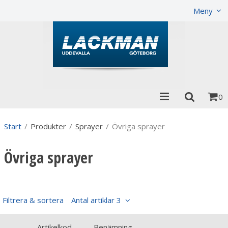
Visa varukorgen
Till kassan
Meny
0
Start
/
Produkter
/
Sprayer
/
Övriga sprayer
Övriga sprayer
Filtrera & sortera
Antal artiklar 3
Artikelkod
Benämning