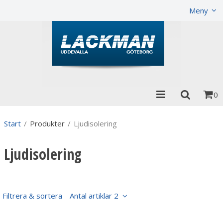
Visa varukorgen
Till kassan
Meny
0
Start
/
Produkter
/
Ljudisolering
Ljudisolering
Filtrera & sortera
Antal artiklar 2