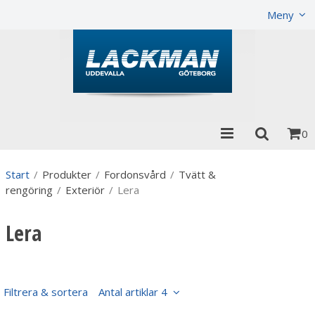
Visa varukorgen
Till kassan
Meny
0
Start
/
Produkter
/
Fordonsvård
/
Tvätt &
rengöring
/
Exteriör
/
Lera
Lera
Filtrera & sortera
Antal artiklar 4