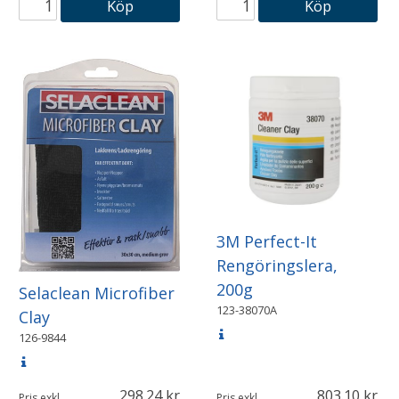
Köp
Köp
3M Perfect-It
Rengöringslera,
200g
Selaclean Microfiber
123-38070A
Clay
126-9844
298.24
803.10
Pris exkl.
Pris exkl.