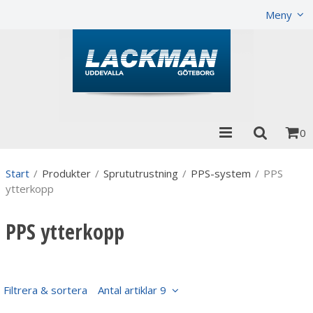
Visa varukorgen
Till kassan
Meny
0
Start
/
Produkter
/
Sprututrustning
/
PPS-system
/
PPS
ytterkopp
PPS ytterkopp
Filtrera & sortera
Antal artiklar 9