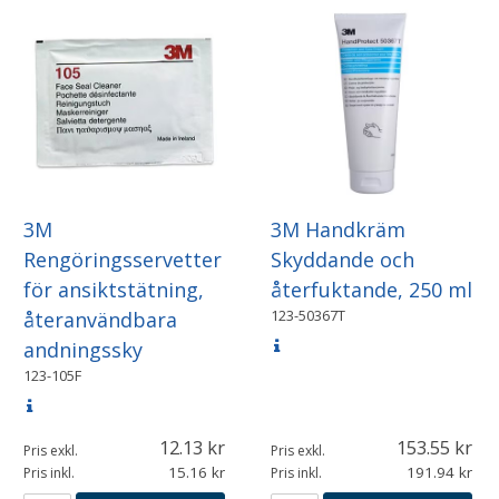
3M
3M Handkräm
Rengöringsservetter
Skyddande och
för ansiktstätning,
återfuktande, 250 ml
123-50367T
återanvändbara
andningssky
123-105F
12.13
153.55
Pris exkl.
Pris exkl.
15.16
191.94
Pris inkl.
Pris inkl.