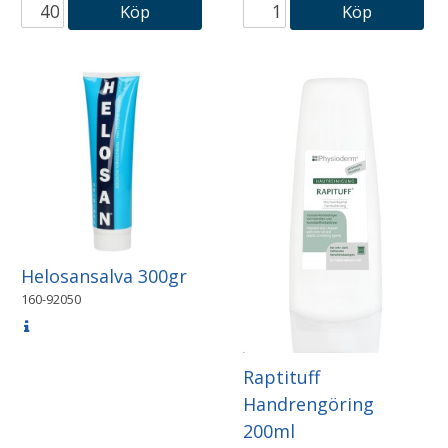
Köp
Köp
Helosansalva 300gr
160-92050
Raptituff
Handrengöring
200ml