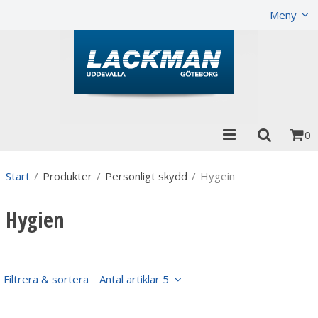
Visa varukorgen
Till kassan
Meny
0
Start
/
Produkter
/
Personligt skydd
/
Hygein
Hygien
Filtrera & sortera
Antal artiklar 5