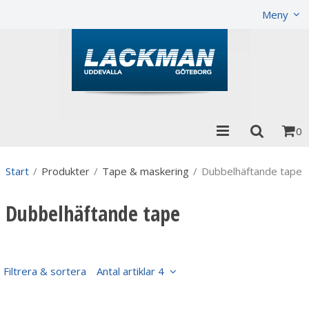
Visa varukorgen
Till kassan
Meny
0
Start
/
Produkter
/
Tape & maskering
/
Dubbelhäftande tape
Dubbelhäftande tape
Filtrera & sortera
Antal artiklar 4