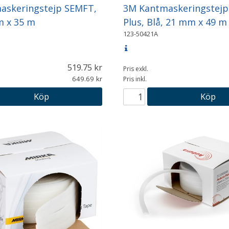
askeringstejp SEMFT,
3M Kantmaskeringstej
m x 35 m
Plus, Blå, 21 mm x 49 m
123-50421A
519.75
Pris exkl.
649.69
Pris inkl.
Köp
Köp