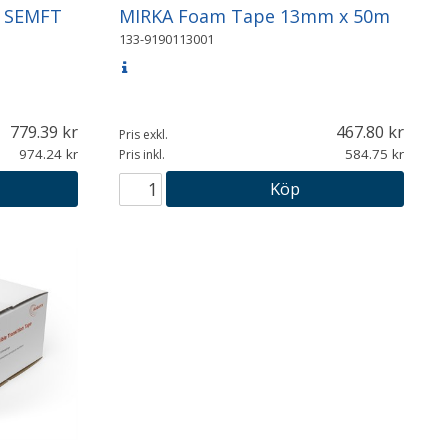
p SEMFT
MIRKA Foam Tape 13mm x 50m
133-9190113001
779.39
467.80
Pris exkl.
974.24
584.75
Pris inkl.
Köp