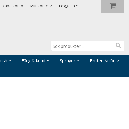
Visa varukorgen
Till kassan
Skapa konto
Mitt konto
Logga in
rush
Färg & kemi
Sprayer
Bruten Kulör