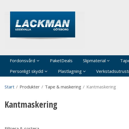
P
Fordonsvård
PaketDeals
Slipmaterial
Tap
Personligt skydd
Plastlagning
Verkstadsutrustn
Start
/
Produkter
/
Tape & maskering
/
Kantmaskering
Kantmaskering
Filtrera & sortera