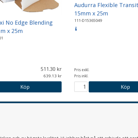
Audurra Flexible Transi
15mm x 25m
111-D15365049
xi No Edge Blending
m x 25m
01
511.30
Pris exkl.
639.13
Pris inkl.
Köp
Köp
rken och av högsta kvalitet. Vi jobbar hårt på att erbjuda ett so