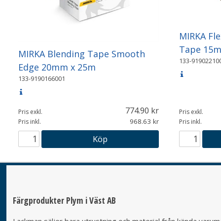
MIRKA Fle
Tape 15m
MIRKA Blending Tape Smooth
133-91902210
Edge 20mm x 25m
133-9190166001
774.90
Pris exkl.
Pris exkl.
968.63
Pris inkl.
Pris inkl.
Köp
Färgprodukter Plym i Väst AB
Lackman säljer bara utrustning och material från kända varumä