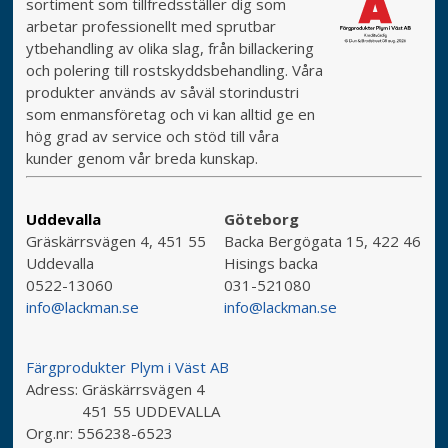
sortiment som tillfredsställer dig som
arbetar professionellt med sprutbar
ytbehandling av olika slag, från billackering
och polering till rostskyddsbehandling. Våra
produkter används av såväl storindustri
som enmansföretag och vi kan alltid ge en
hög grad av service och stöd till våra
kunder genom vår breda kunskap.
Uddevalla
Göteborg
Gräskärrsvägen 4, 451 55
Backa Bergögata 15, 422 46
Uddevalla
Hisings backa
0522-13060
031-521080
info@lackman.se
info@lackman.se
Färgprodukter Plym i Väst AB
Adress:
Gräskärrsvägen 4
451 55 UDDEVALLA
Org.nr:
556238-6523