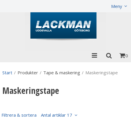
Visa varukorgen
Till kassan
Meny
0
Start
/
Produkter
/
Tape & maskering
/
Maskeringstape
Maskeringstape
Filtrera & sortera
Antal artiklar 17