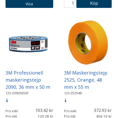
Köp
Visa
3M Professionell
3M Maskeringstejp
maskeringstejp
2525, Orange, 48
2090, 36 mm x 50 m
mm x 55 m
123-209036SW
123-252548
103.42
372.93
Pris exkl.
Pris exkl.
129.28
466.16
Pris inkl.
Pris inkl.