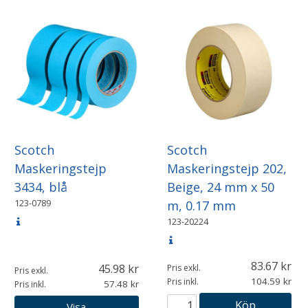
Scotch
Scotch
Maskeringstejp
Maskeringstejp 202,
3434, blå
Beige, 24 mm x 50
123-0789
m, 0.17 mm
123-20224
83.67
45.98
Pris exkl.
Pris exkl.
104.59
Pris inkl.
57.48
Pris inkl.
Köp
Visa