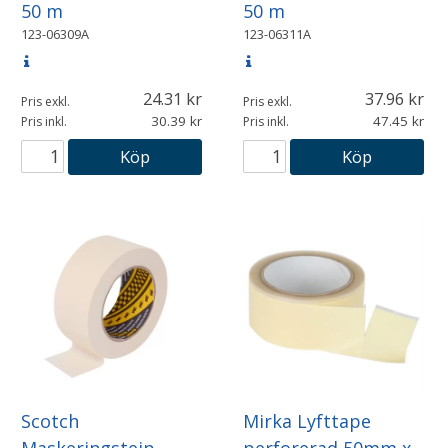
50 m
50 m
123-06309A
123-06311A
24.31
37.96
Pris exkl.
Pris exkl.
30.39
47.45
Pris inkl.
Pris inkl.
Köp
Köp
Scotch
Mirka Lyfttape
Maskeringstejp
perforerad 50mm x