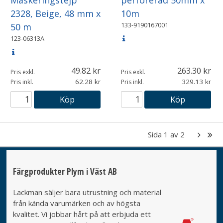
2328, Beige, 48 mm x
10m
133-9190167001
50 m
123-06313A
49.82
263.30
Pris exkl.
Pris exkl.
62.28
329.13
Pris inkl.
Pris inkl.
Köp
Köp
Sida
1
av
2
Färgprodukter Plym i Väst AB
Lackman säljer bara utrustning och material
från kända varumärken och av högsta
kvalitet. Vi jobbar hårt på att erbjuda ett