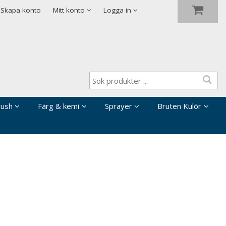
Visa varukorgen
Till kassan
Skapa konto
Mitt konto
Logga in
rush
Färg & kemi
Sprayer
Bruten Kulör