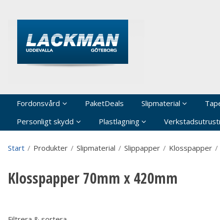
P
Fordonsvård
PaketDeals
Slipmaterial
Tap
Personligt skydd
Plastlagning
Verkstadsutrustn
Start
/
Produkter
/
Slipmaterial
/
Slippapper
/
Klosspapper
/
Klosspapper 70mm x 420mm
Filtrera & sortera