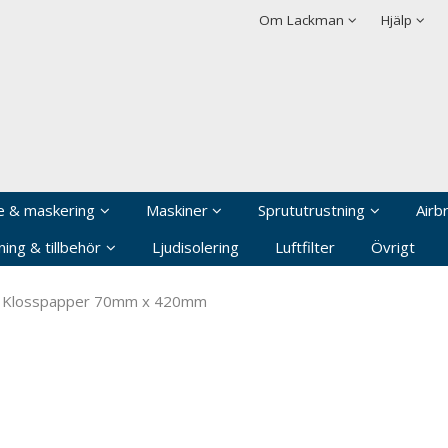
rodukten har lagts i din varukorg
Villkor
Integritetspolicy
Om Lackman
Hjälp
Logga in
Användarnamn
*
Lösenord
*
Kom ihåg mig
e & maskering
Maskiner
Sprututrustning
Airb
Glömt ditt lösenord?
ing & tillbehör
Ljudisolering
Luftfilter
Övrigt
Skapa nytt konto
Klosspapper 70mm x 420mm