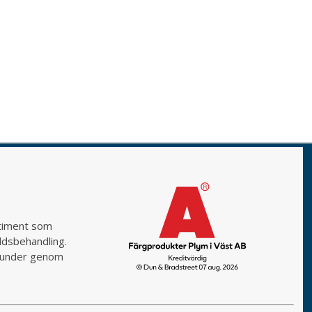
rtiment som
yddsbehandling.
a kunder genom