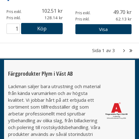
102.51
49.70
Pris exkl.
Pris exkl.
128.14
Pris inkl.
62.13
Pris inkl.
Köp
Visa
Sida
1
av
3
Färgprodukter Plym i Väst AB
Lackman säljer bara utrustning och material
från kända varumärken och av högsta
kvalitet. Vi jobbar hårt på att erbjuda ett
sortiment som tillfredsställer dig som
arbetar professionellt med sprutbar
ytbehandling av olika slag, från billackering
och polering till rostskyddsbehandling. Våra
produkter används av såväl storindustri