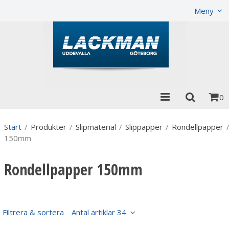
Produkten har lagts i din varukorg
Visa varukorgen
Meny
0
Start
/
Produkter
/
Slipmaterial
/
Slippapper
/
Rondellpapper
150mm
Rondellpapper 150mm
Filtrera & sortera
Antal artiklar 34