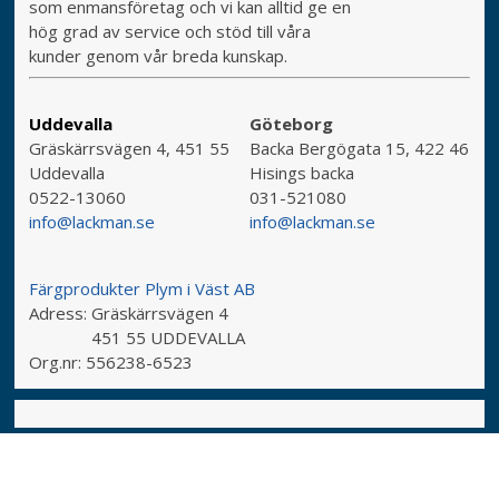
som enmansföretag och vi kan alltid ge en
hög grad av service och stöd till våra
kunder genom vår breda kunskap.
Uddevalla
Göteborg
Gräskärrsvägen 4, 451 55
Backa Bergögata 15, 422 46
Uddevalla
Hisings backa
0522-13060
031-521080
info@lackman.se
info@lackman.se
Färgprodukter Plym i Väst AB
Adress:
Gräskärrsvägen 4
451 55 UDDEVALLA
Org.nr:
556238-6523