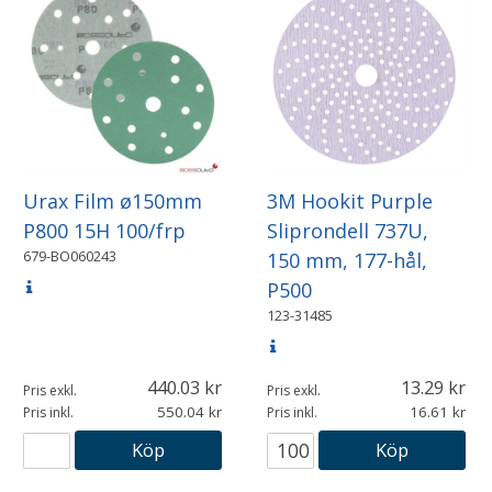
Urax Film ø150mm
3M Hookit Purple
P800 15H 100/frp
Sliprondell 737U,
679-BO060243
150 mm, 177-hål,
P500
123-31485
440.03
13.29
Pris exkl.
Pris exkl.
550.04
16.61
Pris inkl.
Pris inkl.
Köp
Köp