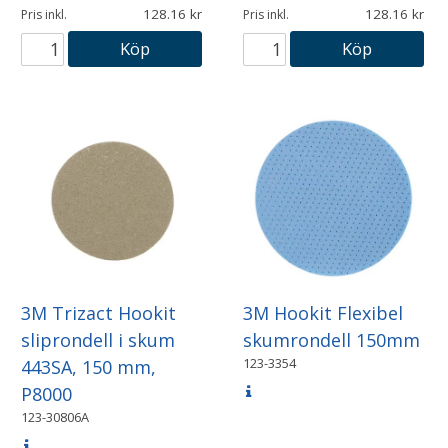
128.16
128.16
Pris inkl.
Pris inkl.
Köp
Köp
3M Trizact Hookit
3M Hookit Flexibel
sliprondell i skum
skumrondell 150mm
123-3354
443SA, 150 mm,
P8000
123-30806A