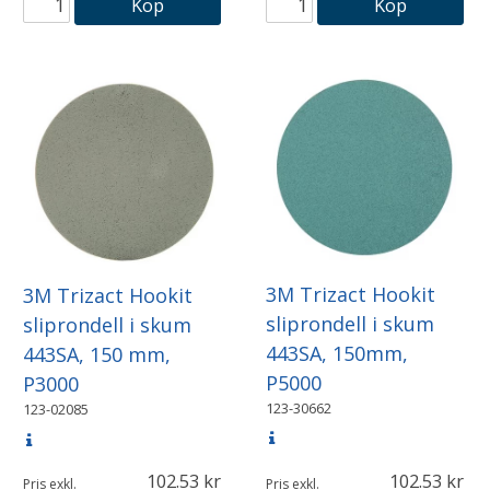
Köp
Köp
3M Trizact Hookit
3M Trizact Hookit
sliprondell i skum
sliprondell i skum
443SA, 150mm,
443SA, 150 mm,
P5000
P3000
123-30662
123-02085
102.53
102.53
Pris exkl.
Pris exkl.