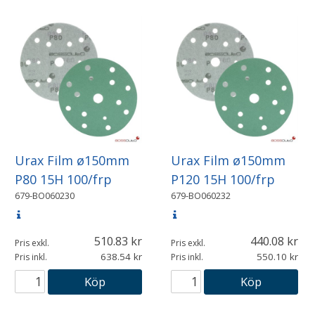
Urax Film ø150mm
Urax Film ø150mm
P80 15H 100/frp
P120 15H 100/frp
679-BO060230
679-BO060232
510.83
440.08
Pris exkl.
Pris exkl.
638.54
550.10
Pris inkl.
Pris inkl.
Köp
Köp