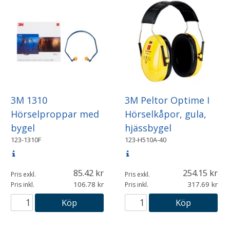
3M 1310
3M Peltor Optime I
Hörselproppar med
Hörselkåpor, gula,
bygel
hjässbygel
123-1310F
123-H510A-40
85.42
254.15
Pris exkl.
Pris exkl.
106.78
317.69
Pris inkl.
Pris inkl.
Köp
Köp