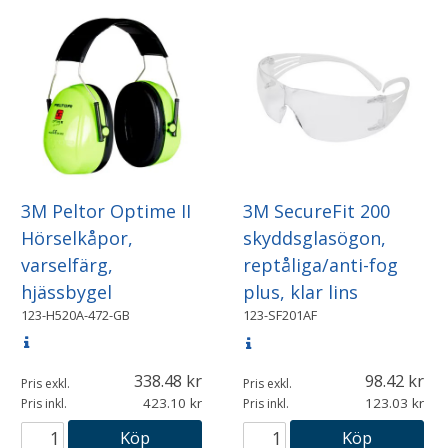
3M Peltor Optime II
3M SecureFit 200
Hörselkåpor,
skyddsglasögon,
varselfärg,
reptåliga/anti-fog
hjässbygel
plus, klar lins
123-H520A-472-GB
123-SF201AF
338.48
98.42
Pris exkl.
Pris exkl.
423.10
123.03
Pris inkl.
Pris inkl.
Köp
Köp