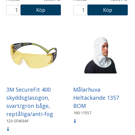
Köp
Köp
3M SecureFit 400
Målarhuva
skyddsglasögon,
Heltäckande 1357
svart/grön båge,
BOM
160-11557
reptåliga/anti-fog
123-SF403AF