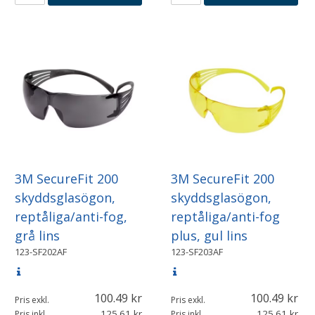
3M SecureFit 200
3M SecureFit 200
skyddsglasögon,
skyddsglasögon,
reptåliga/anti-fog,
reptåliga/anti-fog
grå lins
plus, gul lins
123-SF202AF
123-SF203AF
100.49
100.49
Pris exkl.
Pris exkl.
125.61
125.61
Pris inkl.
Pris inkl.