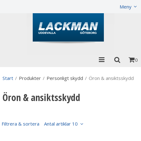
Visa varukorgen
Till kassan
Meny
0
Start
/
Produkter
/
Personligt skydd
/
Öron & ansiktsskydd
Öron & ansiktsskydd
Filtrera & sortera
Antal artiklar 10