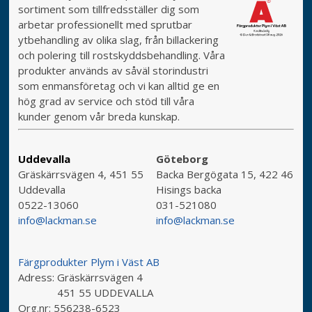
sortiment som tillfredsställer dig som
arbetar professionellt med sprutbar
ytbehandling av olika slag, från billackering
och polering till rostskyddsbehandling. Våra
produkter används av såväl storindustri
som enmansföretag och vi kan alltid ge en
hög grad av service och stöd till våra
kunder genom vår breda kunskap.
Uddevalla
Göteborg
Gräskärrsvägen 4, 451 55
Backa Bergögata 15, 422 46
Uddevalla
Hisings backa
0522-13060
031-521080
info@lackman.se
info@lackman.se
Färgprodukter Plym i Väst AB
Adress:
Gräskärrsvägen 4
451 55 UDDEVALLA
Org.nr:
556238-6523