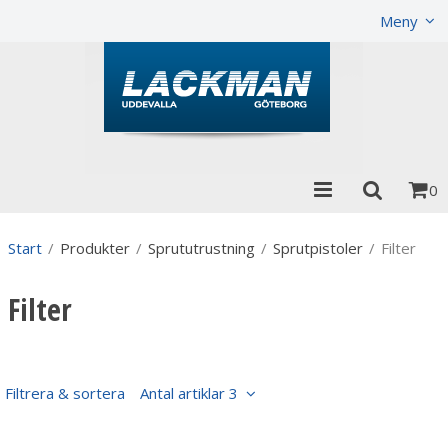
Visa varukorgen
Till kassan
Meny
0
Start
/
Produkter
/
Sprututrustning
/
Sprutpistoler
/
Filter
Filter
Filtrera & sortera
Antal artiklar 3