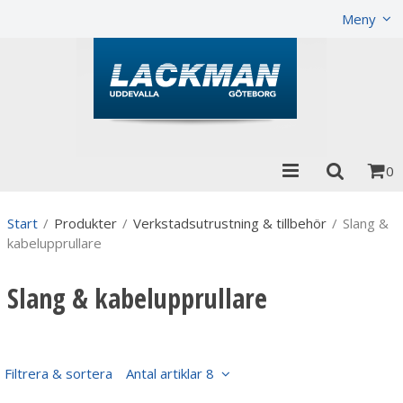
Visa varukorgen
Till kassan
Meny
0
Start
/
Produkter
/
Verkstadsutrustning & tillbehör
/
Slang &
kabelupprullare
Slang & kabelupprullare
Filtrera & sortera
Antal artiklar 8