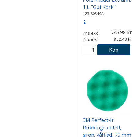
1 L "Gul Kork"
123-80349A
745.98
Pris exkl.
Pris inkl.
932.48
Köp
3M Perfect-It
Rubbingrondell,
grön, våfflad, 75 mm