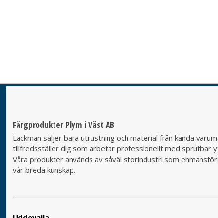
Färgprodukter Plym i Väst AB
Lackman säljer bara utrustning och material från kända varumä
tillfredsställer dig som arbetar professionellt med sprutbar yt
Våra produkter används av såväl storindustri som enmansföret
vår breda kunskap.
Uddevalla