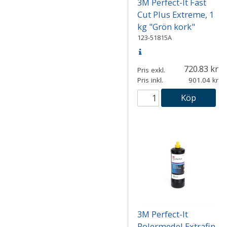
3M Perfect-It Fast
Cut Plus Extreme, 1
kg "Grön kork"
123-51815A
720.83
Pris exkl.
Pris inkl.
901.04
Köp
3M Perfect-It
Polermedel Extrafin,