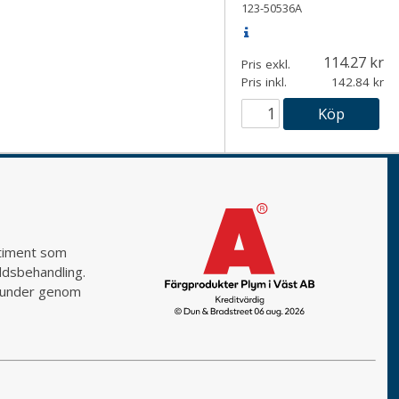
123-50536A
114.27
Pris exkl.
Pris inkl.
142.84
Köp
rtiment som
yddsbehandling.
a kunder genom