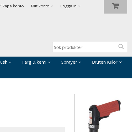
Visa varukorgen
Till kassan
Skapa konto
Mitt konto
Logga in
rush
Färg & kemi
Sprayer
Bruten Kulör