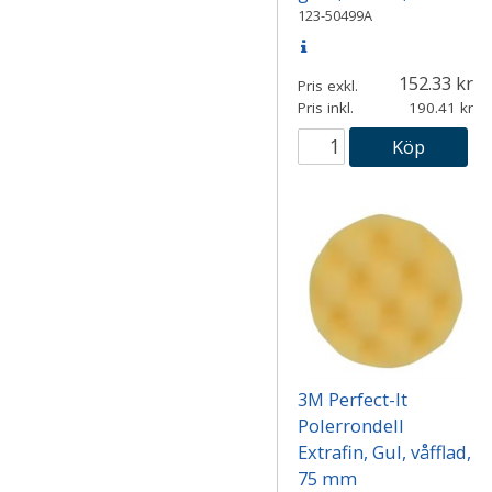
123-50499A
152.33
Pris exkl.
Pris inkl.
190.41
Köp
3M Perfect-It
Polerrondell
Extrafin, Gul, våfflad,
75 mm