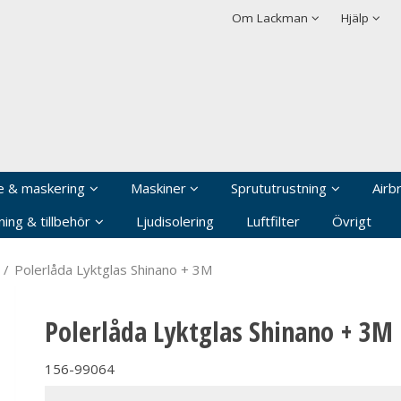
rodukten har lagts i din varukorg
Villkor
Integritetspolicy
Om Lackman
Hjälp
Logga in
Användarnamn
*
Lösenord
*
Kom ihåg mig
e & maskering
Maskiner
Sprututrustning
Airb
Glömt ditt lösenord?
ing & tillbehör
Ljudisolering
Luftfilter
Övrigt
Skapa nytt konto
/
Polerlåda Lyktglas Shinano + 3M
Polerlåda Lyktglas Shinano + 3M
156-99064