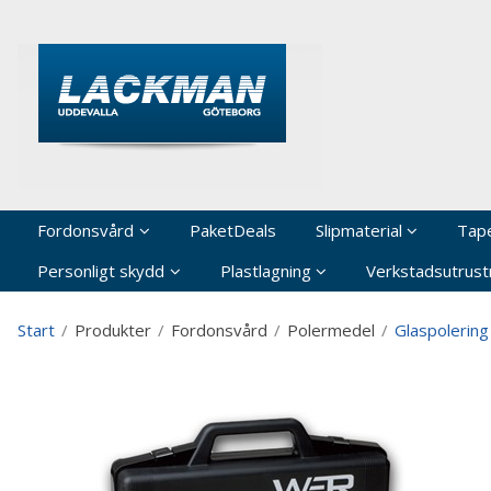
P
Fordonsvård
PaketDeals
Slipmaterial
Tap
Personligt skydd
Plastlagning
Verkstadsutrustn
Start
/
Produkter
/
Fordonsvård
/
Polermedel
/
Glaspolering