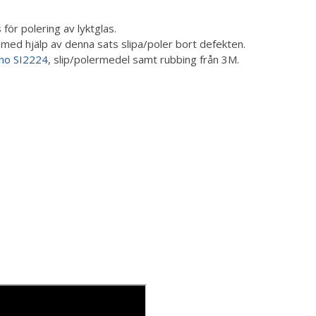
för polering av lyktglas.
n med hjälp av denna sats slipa/poler bort defekten.
ano SI2224
, slip/polermedel samt rubbing från 3M.