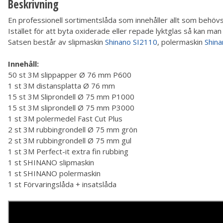
Beskrivning
En professionell sortimentslåda som innehåller allt som behövs 
Istället för att byta oxiderade eller repade lyktglas så kan ma
Satsen består av slipmaskin
Shinano SI2110
, polermaskin
Shin
Innehåll:
50 st 3M slippapper Ø 76 mm P600
1 st 3M distansplatta Ø 76 mm
15 st 3M Sliprondell Ø 75 mm P1000
15 st 3M sliprondell Ø 75 mm P3000
1 st 3M polermedel Fast Cut Plus
2 st 3M rubbingrondell Ø 75 mm grön
2 st 3M rubbingrondell Ø 75 mm gul
1 st 3M Perfect-it extra fin rubbing
1 st SHINANO slipmaskin
1 st SHINANO polermaskin
1 st Förvaringslåda + insatslåda