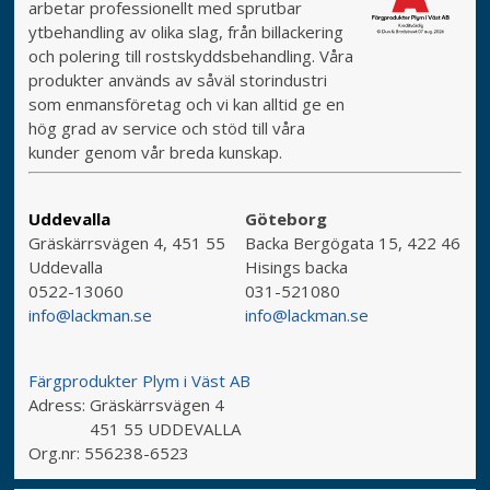
arbetar professionellt med sprutbar
ytbehandling av olika slag, från billackering
och polering till rostskyddsbehandling. Våra
produkter används av såväl storindustri
som enmansföretag och vi kan alltid ge en
hög grad av service och stöd till våra
kunder genom vår breda kunskap.
Uddevalla
Göteborg
Gräskärrsvägen 4, 451 55
Backa Bergögata 15, 422 46
Uddevalla
Hisings backa
0522-13060
031-521080
info@lackman.se
info@lackman.se
Färgprodukter Plym i Väst AB
Adress:
Gräskärrsvägen 4
451 55 UDDEVALLA
Org.nr:
556238-6523