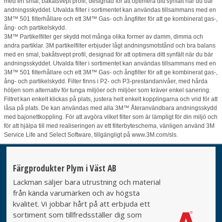
med en smal, bakåtsvept profil, designad för att optimera ditt synfält när du bär
andningsskyddet. Utvalda filter i sortimentet kan användas tillsammans med en
3M™ 501 filterhållare och ett 3M™ Gas- och ångfilter för att ge kombinerat gas-,
ång- och partikelskydd.
3M™ Partikelfilter ger skydd mot många olika former av damm, dimma och
andra partiklar. 3M partikelfilter erbjuder lågt andningsmotstånd och bra balans
med en smal, bakåtsvept profil, designad för att optimera ditt synfält när du bär
andningsskyddet. Utvalda filter i sortimentet kan användas tillsammans med en
3M™ 501 filterhållare och ett 3M™ Gas- och ångfilter för att ge kombinerat gas-,
ång- och partikelskydd. Filter finns i P2- och P3-prestandanivåer, med hårda
höljen som alternativ för tunga miljöer och miljöer som kräver enkel sanering.
Filtret kan enkelt klickas på plats, justera helt enkelt kopplingarna och vrid för att
låsa på plats. De kan användas med alla 3M™ Återanvändbara andningsskydd
med bajonettkoppling. För att avgöra vilket filter som är lämpligt för din miljö och
för att hjälpa till med realiseringen av ett filterbyteschema, vänligen använd 3M
Service Life and Select Software, tillgängligt på www.3M.com/sls.
Färgprodukter Plym i Väst AB
Lackman säljer bara utrustning och material
från kända varumärken och av högsta
kvalitet. Vi jobbar hårt på att erbjuda ett
sortiment som tillfredsställer dig som