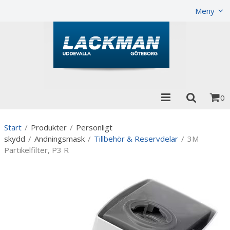
Visa varukorgen
Till kassan
Meny
0
Start
/
Produkter
/
Personligt
skydd
/
Andningsmask
/
Tillbehör & Reservdelar
/
3M
Partikelfilter, P3 R