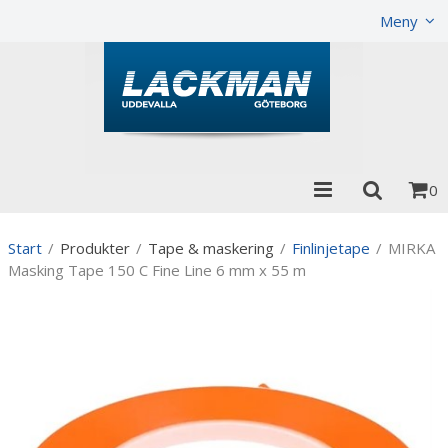
Visa varukorgen
Till kassan
Meny
0
Start
/
Produkter
/
Tape & maskering
/
Finlinjetape
/
MIRKA
Masking Tape 150 C Fine Line 6 mm x 55 m