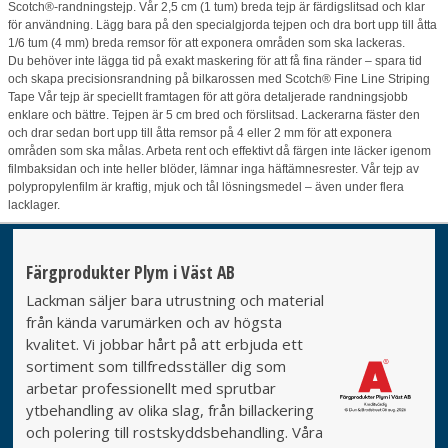
Scotch®-randningstejp. Vår 2,5 cm (1 tum) breda tejp är färdigslitsad och klar
för användning. Lägg bara på den specialgjorda tejpen och dra bort upp till åtta
1/6 tum (4 mm) breda remsor för att exponera områden som ska lackeras.
Du behöver inte lägga tid på exakt maskering för att få fina ränder – spara tid
och skapa precisionsrandning på bilkarossen med Scotch® Fine Line Striping
Tape Vår tejp är speciellt framtagen för att göra detaljerade randningsjobb
enklare och bättre. Tejpen är 5 cm bred och förslitsad. Lackerarna fäster den
och drar sedan bort upp till åtta remsor på 4 eller 2 mm för att exponera
områden som ska målas. Arbeta rent och effektivt då färgen inte läcker igenom
filmbaksidan och inte heller blöder, lämnar inga häftämnesrester. Vår tejp av
polypropylenfilm är kraftig, mjuk och tål lösningsmedel – även under flera
lacklager.
Färgprodukter Plym i Väst AB
Lackman säljer bara utrustning och material
från kända varumärken och av högsta
kvalitet. Vi jobbar hårt på att erbjuda ett
sortiment som tillfredsställer dig som
arbetar professionellt med sprutbar
ytbehandling av olika slag, från billackering
och polering till rostskyddsbehandling. Våra