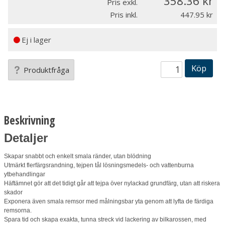
358.36
Pris exkl.
Pris inkl.
447.95
Ej i lager
Köp
Produktfråga
Beskrivning
Detaljer
Skapar snabbt och enkelt smala ränder, utan blödning
Utmärkt flerfärgsrandning, tejpen tål lösningsmedels- och vattenburna
ytbehandlingar
Häftämnet gör att det tidigt går att tejpa över nylackad grundfärg, utan att riskera
skador
Exponera även smala remsor med målningsbar yta genom att lyfta de färdiga
remsorna.
Spara tid och skapa exakta, tunna streck vid lackering av bilkarossen, med