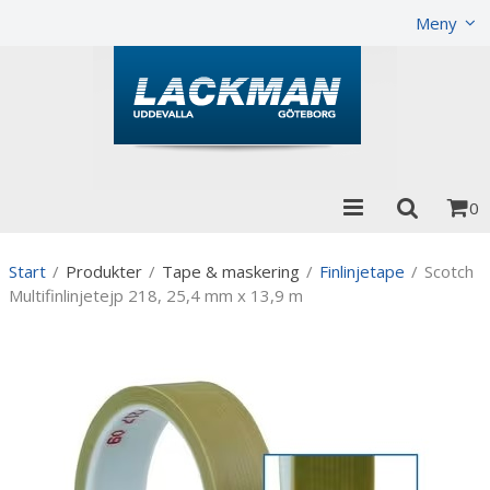
Visa varukorgen
Till kassan
Meny
0
Start
/
Produkter
/
Tape & maskering
/
Finlinjetape
/
Scotch
Multifinlinjetejp 218, 25,4 mm x 13,9 m