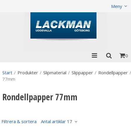
Produkten har lagts i din varukorg
Visa varukorgen
Meny
0
Start
/
Produkter
/
Slipmaterial
/
Slippapper
/
Rondellpapper
77mm
Rondellpapper 77mm
Filtrera & sortera
Antal artiklar 17