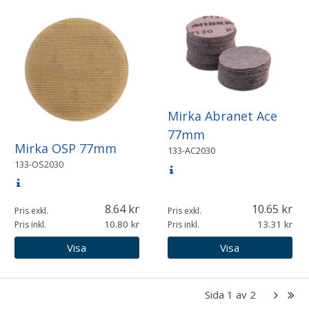
Mirka Abranet Ace
77mm
Mirka OSP 77mm
133-AC2030
133-OS2030
8.64
10.65
Pris exkl.
Pris exkl.
10.80
13.31
Pris inkl.
Pris inkl.
Visa
Visa
Sida
1
av
2