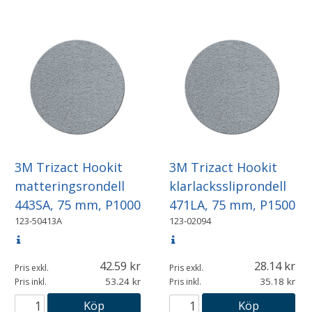
3M Trizact Hookit
3M Trizact Hookit
matteringsrondell
klarlackssliprondell
443SA, 75 mm, P1000
471LA, 75 mm, P1500
123-50413A
123-02094
42.59
28.14
Pris exkl.
Pris exkl.
53.24
35.18
Pris inkl.
Pris inkl.
Köp
Köp