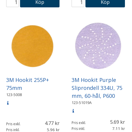
Köp
Köp
3M Hookit 255P+
3M Hookit Purple
75mm
Sliprondell 334U, 75
123-5008
mm, 60-hål, P600
123-51019A
5.69
4.77
Pris exkl.
Pris exkl.
7.11
Pris inkl.
5.96
Pris inkl.