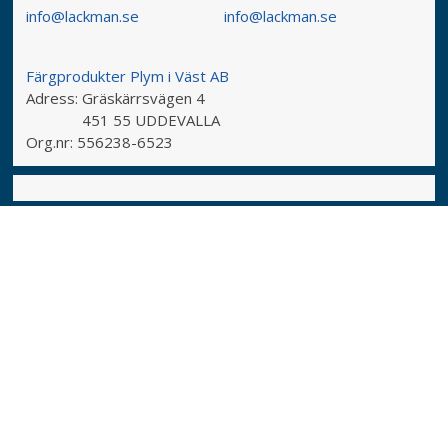
info@lackman.se
info@lackman.se
Färgprodukter Plym i Väst AB
Adress:
Gräskärrsvägen 4
451 55 UDDEVALLA
Org.nr:
556238-6523