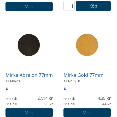
Köp
Visa
Mirka Abralon 77mm
Mirka Gold 77mm
133-8A2030
133-236JT0
27.14
4.35
Pris exkl.
Pris exkl.
33.93
5.44
Pris inkl.
Pris inkl.
Visa
Visa